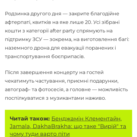
Родзинка другого дня — закрите благодійне
афтерпаті, квитків на яке лише 20. Усі зібрані
кошти з категорії after party спрямують на
підтримку ЗСУ — зокрема, на виготовлення багі:
наземного дрона для евакуації поранених і
транспортування боєприпасів.
Після завершення концерту на гостей
чекатимуть частування, приємні подарунки,
автограф- та фотосесія, а головне — можливість
поспілкуватися з музикантами наживо.
Читай також:
Бенджамін Клементайн,
Jamala, DakhaBrakha: що таке "Вирій" та
чому туди варто піти