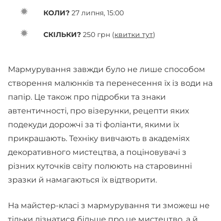
КОЛИ?
27 липня, 15:00
СКІЛЬКИ?
250 грн (
квитки тут
)
Мармурування завжди було не лише способом
створення малюнків та перенесення їх із води на
папір. Це також про підробки та знаки
автентичності, про візерунки, рецепти яких
подекуди дорожчі за ті фоліанти, якими їх
прикрашають. Техніку вивчають в академіях
декоративного мистецтва, а поціновувачі з
різних куточків світу полюють на старовинні
зразки й намагаються їх відтворити.
На майстер-класі з мармурування ти зможеш не
тільки дізнатися більше про це мистецтво, а й