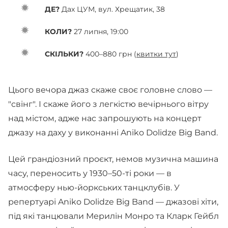
ДЕ?
Дах ЦУМ, вул. Хрещатик, 38
КОЛИ?
27 липня, 19:00
СКІЛЬКИ?
400–880 грн (
квитки тут
)
Цього вечора джаз скаже своє головне слово —
"свінг". І скаже його з легкістю вечірнього вітру
над містом, адже нас запрошують на концерт
джазу на даху у виконанні Aniko Dolidze Big Band.
Цей грандіозний проєкт, немов музична машина
часу, переносить у 1930–50-ті роки — в
атмосферу нью-йоркських танцклубів. У
репертуарі Aniko Dolidze Big Band — джазові хіти,
під які танцювали Мерилін Монро та Кларк Гейбл