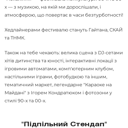
х — з музикою, на якій ми дорослішали, і
атмосферою, що повертає в часи безтурботності!
Хедлайнерами фестивалю стануть Гайтана, СКАЙ
та ТНМК.
Також на тебе чекають: велика сцена з DJ-сетами
хітів дитинства та юності, інтерактивні локації з
ігровими автоматами, комп'ютерним клубом,
настільними іграми, фотобудкою та іншим,
тематичний маркет, легендарне "Караоке на
Майдані" з Ігорем Кондратюком і фотозони у
стилі 90-х та 00-х.
"Підпільний Стендап"