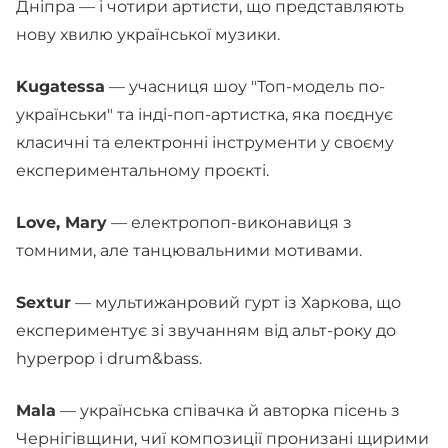
Дніпра — і чотири артисти, що представляють
нову хвилю української музики.
Kugatessa
— учасниця шоу "Топ-модель по-
українськи" та інді-поп-артистка, яка поєднує
класичні та електронні інструменти у своєму
експериментальному проєкті.
Love, Mary
— електропоп-виконавиця з
томними, але танцювальними мотивами.
Sextur
— мультижанровий гурт із Харкова, що
експериментує зі звучанням від альт-року до
hyperpop і drum&bass.
Mala
— українська співачка й авторка пісень з
Чернігівщини, чиї композиції пронизані щирими