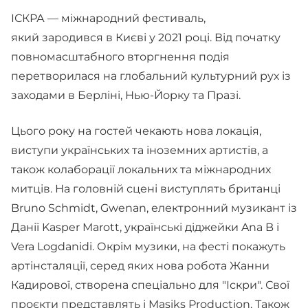
ІСКРА — міжнародний фестиваль,
який зародився в Києві у 2021 році. Від початку
повномасштабного вторгнення подія
перетворилася на глобальний культурний рух із
заходами в Берліні, Нью-Йорку та Празі.
Цього року на гостей чекають нова локація,
виступи українських та іноземних артистів, а
також колаборації локальних та міжнародних
митців. На головній сцені виступлять британці
Bruno Schmidt, Gwenan, електронний музикант із
Данії Kasper Marott, українські діджейки Ana B і
Vera Logdanidi. Окрім музики, на фесті покажуть
артінсталяції, серед яких нова робота Жанни
Кадирової, створена спеціально для "Іскри". Свої
проєкти представлять і Masiks Production. Також