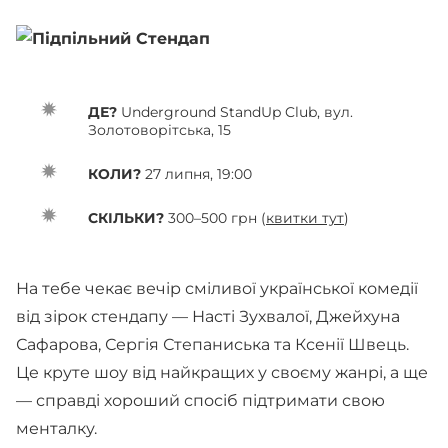
ДЕ?
Underground StandUp Club, вул.
Золотоворітська, 15
КОЛИ?
27 липня, 19:00
СКІЛЬКИ?
300–500 грн (
квитки тут
)
На тебе чекає вечір сміливої української комедії
від зірок стендапу — Насті Зухвалої, Джейхуна
Сафарова, Сергія Степаниська та Ксенії Швець.
Це круте шоу від найкращих у своєму жанрі, а ще
— справді хороший спосіб підтримати свою
менталку.