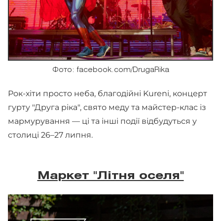
Фото: facebook.com/DrugaRika
Рок-хіти просто неба, благодійні Kureni, концерт
гурту "Друга ріка", свято меду та майстер-клас із
мармурування — ці та інші події відбудуться у
столиці 26–27 липня.
Маркет "Літня оселя"