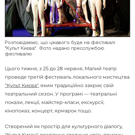
Розповідаємо, що цікавого буде на фестивалі
"Культ Києва". Фото надано пресслужбою
фестивалю
Цього тижня, з 25 до 28 червня, Малий театр
проведе третій фестиваль локального мистецтва
"Культ Києва"
, яким традиційно закриє свій
театральний сезон. У програмі — театральні
покази, лекції, майстер-класи, екскурсії,
кінопоказ, концерт, ярмарок тощо.
Створений як простір для культурного діалогу,
"Культ Києва" досліджує столицю крізь призму