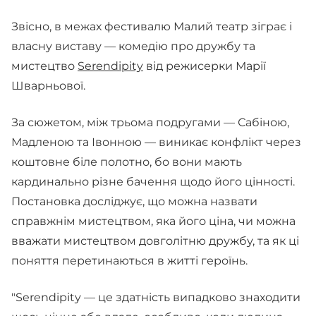
Звісно, в межах фестивалю Малий театр зіграє і
власну виставу — комедію про дружбу та
мистецтво
Serendipity
від режисерки Марії
Шварньової.
За сюжетом, між трьома подругами — Сабіною,
Мадленою та Івонною — виникає конфлікт через
коштовне біле полотно, бо вони мають
кардинально різне бачення щодо його цінності.
Постановка досліджує, що можна назвати
справжнім мистецтвом, яка його ціна, чи можна
вважати мистецтвом довголітню дружбу, та як ці
поняття перетинаються в житті героїнь.
"Serendipity — це здатність випадково знаходити