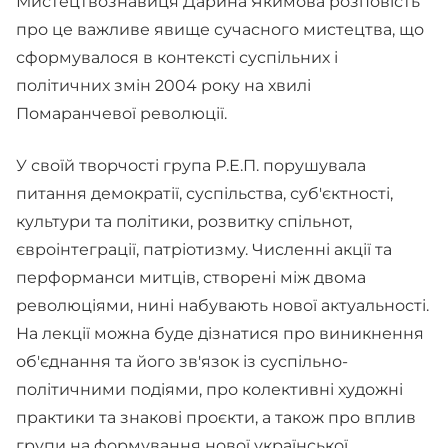
Мистецтвознавиця Дарина Якимова розповість
про це важливе явище сучасного мистецтва, що
сформувалося в контексті суспільних і
політичних змін 2004 року на хвилі
Помаранчевої революції.
У своїй творчості група Р.Е.П. порушувала
питання демократії, суспільства, суб'єктності,
культури та політики, розвитку спільнот,
євроінтеграції, патріотизму. Численні акції та
перформанси митців, створені між двома
революціями, нині набувають нової актуальності.
На лекції можна буде дізнатися про виникнення
об'єднання та його зв'язок із суспільно-
політичними подіями, про колективні художні
практики та знакові проєкти, а також про вплив
групи на формування нової української