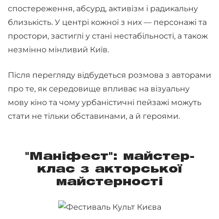
спостереження, абсурд, активізм і радикальну
близькість. У центрі кожної з них — персонажі та
простори, застиглі у стані нестабільності, а також
незмінно мінливий Київ.
Після перегляду відбудеться розмова з авторами
про те, як середовище впливає на візуальну
мову кіно та чому урбаністичні пейзажі можуть
стати не тільки обставинами, а й героями.
"Маніфест": майстер-
клас з акторської
майстерності