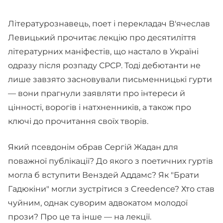
Літературознавець, поет і перекладач В'ячеслав
Левицький прочитає лекцію про десятиліття
літературних маніфестів, що настало в Україні
одразу після розпаду СРСР. Тоді дебютанти не
лише завзято засновували письменницькі гурти
— вони прагнули заявляти про інтереси й
цінності, ворогів і натхненників, а також про
ключі до прочитання своїх творів.
Який псевдонім обрав Сергій Жадан для
поважної публікації? До якого з поетичних гуртів
могла б вступити Венздей Аддамс? Як "Брати
Гадюкіни" могли зустрітися з Creedence? Хто став
чуйним, однак суворим адвокатом молодої
прози? Про це та інше — на лекції.