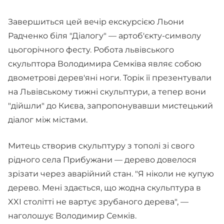
Завершиться цей вечір екскурсією Льони
Радченко біля "Діалогу" — артоб'єкту-символу
цьогорічного фесту. Робота львівського
скульптора Володимира Семківа являє собою
двометрові дерев'яні ноги. Торік її презентували
на Львівському тижні скульптури, а тепер вони
"дійшли" до Києва, запропонувавши мистецький
діалог між містами.
Митець створив скульптуру з тополі зі свого
рідного села
Прибужани — дерево довелося
зрізати через аварійний стан. "Я ніколи не купую
дерево. Мені здається, що жодна скульптура в
XXI столітті не вартує зрубаного дерева", —
наголошує Володимир Семків.