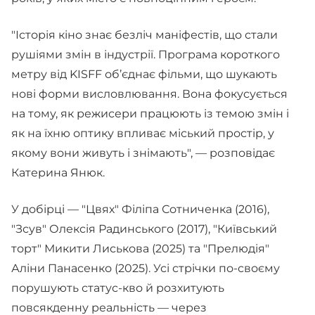
"Історія кіно знає безліч маніфестів, що стали
рушіями змін в індустрії. Програма короткого
метру від KISFF об’єднає фільми, що шукають
нові форми висловлювання. Вона фокусується
на тому, як режисери працюють із темою змін і
як на їхню оптику впливає міський простір, у
якому вони живуть і знімають", — розповідає
Катерина Янюк.
У добірці — "Цвях" Філіпа Сотниченка (2016),
"Зсув" Олексія Радинського (2017), "Київський
торт" Микити Лиськова (2025) та "Прелюдія"
Аліни Панасенко (2025). Усі стрічки по-своєму
порушують статус-кво й розхитують
повсякденну реальність — через