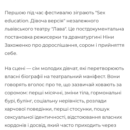
Першою під час фестивалю зіграють "Sex
education. Дівоча версія" незалежного
львівського театру "Лава". Це постдокументальна
постановка режисерки та драматургині Ніни
Захоженко про дорослішання, сором і прийняття
себе.
На сцені — сім молодих дівчат, які перетворюють
власні біографії на театральний маніфест. Вони
говорять вголос про те, що зазвичай ховають за
соромом: перші місячні, зміни тіла, гормональні
бурі, булінг, соціальну нерівність, розлади
харчової поведінки, перші стосунки, пошук
сексуальної ідентичності, відстоювання власних
кордонів і досвід, який часто приходить через