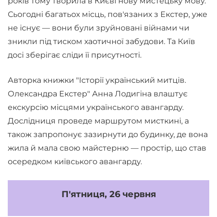
років тому творила в Києві нову мистецьку мову.
Сьогодні багатьох місць, пов'язаних з Екстер, уже
не існує — вони були зруйновані війнами чи
зникли під тиском хаотичної забудови. Та Київ
досі зберігає сліди її присутності.
Авторка книжки "Історії український митців.
Олександра Екстер" Анна Лодигіна влаштує
екскурсію місцями українського авангарду.
Дослідниця проведе маршрутом мисткині, а
також запропонує зазирнути до будинку, де вона
жила й мала свою майстерню — простір, що став
осередком київського авангарду.
П'ятниця, 26 червня