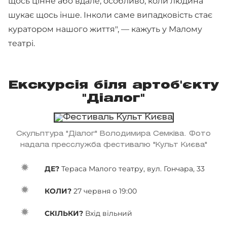
щось цінне або вдале, особливо, коли людина
шукає щось інше. Інколи саме випадковість стає
куратором нашого життя", — кажуть у Малому
театрі.
Екскурсія біля артоб'єкту
"Діалог"
Скульптура "Діалог" Володимира Семківа. Фото
надала пресслужба фестивалю "Культ Києва"
ДЕ?
Тераса Малого театру, вул. Гончара, 33
КОЛИ?
27 червня о 19:00
СКІЛЬКИ?
Вхід вільний