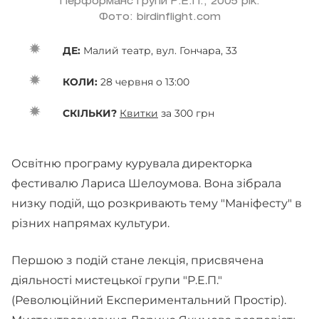
Перформанс групи Р.Е.П., 2005 рік.
Фото: birdinflight.com
ДЕ:
Малий театр, вул. Гончара, 33
КОЛИ:
28 червня о 13:00
СКІЛЬКИ?
Квитки
за 300 грн
Освітню програму курувала директорка
фестивалю Лариса Шелоумова. Вона зібрала
низку подій, що розкривають тему "Маніфесту" в
різних напрямах культури.
Першою з подій стане лекція, присвячена
діяльності мистецької групи "Р.Е.П."
(Революційний Експериментальний Простір).