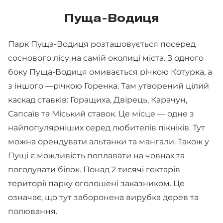
Пуща-Водиця
Парк Пуща-Водиця розташовується посеред
соснового лісу на самій околиці міста. З одного
боку Пуща-Водиця омивається річкою Котурка, а
з іншого —річкою Горенка. Там утворений цілий
каскад ставків: Горащиха, Двірець, Карачун,
Сапсаїв та Міський ставок. Це місце — одне з
найпопулярніших серед любителів пікніків. Тут
можна орендувати альтанки та мангали. Також у
Пущі є можливість поплавати на човнах та
погодувати білок. Понад 2 тисячі гектарів
території парку оголошені заказником. Це
означає, що тут заборонена вирубка дерев та
полювання.