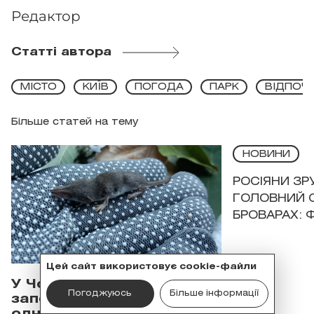
Редактор
Статті автора
МІСТО
КИЇВ
ПОГОДА
ПАРК
ВІДПОЧ
Більше статей на тему
НОВИНИ
РОСІЯНИ З
ГОЛОВНИЙ 
БРОВАРАХ: 
Цей сайт використовує cookie-файли
У Чорнобильському
Погоджуюсь
Більше інформації
заповіднику помітили
одного з найменших