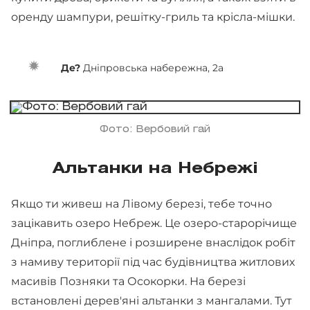
оренду шампури, решітку-гриль та крісла-мішки.
Де?
Дніпровська набережна, 2а
Фото: Вербовий гай
Альтанки на Небрежі
Якщо ти живеш на Лівому березі, тебе точно
зацікавить озеро Небреж. Це озеро-старорічище
Дніпра, поглиблене і розширене внаслідок робіт
з намиву території під час будівництва житлових
масивів Позняки та Осокорки. На березі
встановлені дерев'яні альтанки з мангалами. Тут