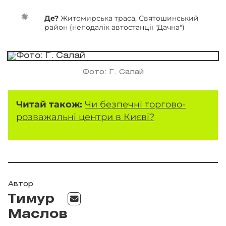
Де?
Житомирська траса, Святошинський
район (неподалік автостанції "Дачна")
Фото: Г. Салай
Читай також:
Чи безпечні торгово-
розважальні центри в Києві?
Автор
Тимур
Маслов