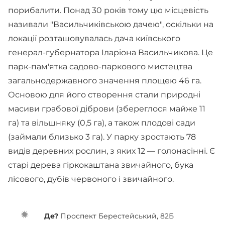
порибалити. Понад 30 років тому цю місцевість
називали "Васильчиківською дачею", оскільки на
локації розташовувалась дача київського
генерал-губернатора Іларіона Васильчикова. Це
парк-пам'ятка садово-паркового мистецтва
загальнодержавного значення площею 46 га.
Основою для його створення стали природні
масиви грабової діброви (збереглося майже 11
га) та вільшняку (0,5 га), а також плодові сади
(займали близько 3 га). У парку зроста­ють 78
видів деревних рослин, з яких 12 — голонасінні. Є
старі дерева гіркокаштана звичайного, бука
лісового, дубів червоного і звичайного.
Де?
Проспект Берестейський, 82Б