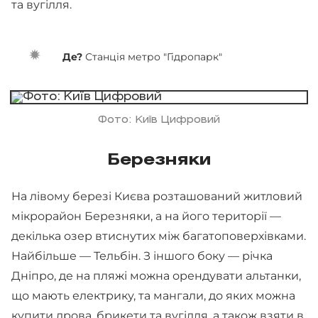
та вугілля.
Де?
Станція метро "Гідропарк"
Фото: Київ Цифровий
Березняки
На лівому березі Києва розташований житловий
мікрорайон Березняки, а на його території —
декілька озер втиснутих між багатоповерхівками.
Найбільше — Тельбін. З іншого боку — річка
Дніпро, де на пляжі можна орендувати альтанки,
що мають електрику, та мангали, до яких можна
купити дрова, брикети та вугілля, а також взяти в