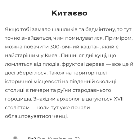
Китаєво
Якщо тобі замало шашликів та бадмінтону, то тут
точно знайдеться, чим помилуватися. Приміром,
можна побачити 300-річний каштан, який є
найстарішим у Києві. Пишні ягідні кущі, що
ломляться від плодів, фруктові дерева — все це й
досі збереглося. Також на території цієї
історичної місцевості на південній околиці
столиці є печери та руїни стародавнього
городища. Знахідки археологів датуються XVII
століттям — коли тут уже почали
облаштовуватися ченці.
Де?
Вул. Китаївська, 32