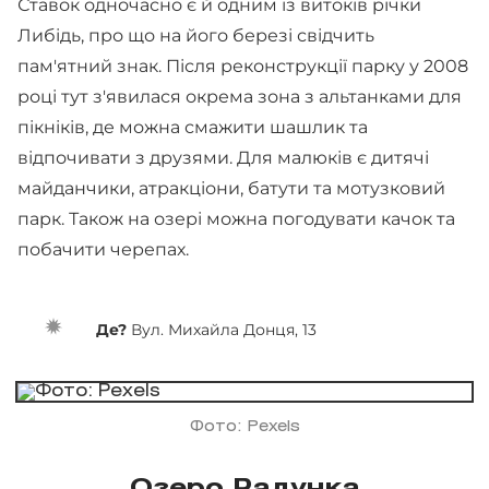
Ставок одночасно є й одним із витоків річки
Либідь, про що на його березі свідчить
пам'ятний знак. Після реконструкції парку у 2008
році тут з'явилася окрема зона з альтанками для
пікніків, де можна смажити шашлик та
відпочивати з друзями. Для малюків є дитячі
майданчики, атракціони, батути та мотузковий
парк. Також на озері можна погодувати качок та
побачити черепах.
Де?
Вул. Михайла Донця, 13
Фото: Pexels
Озеро Радунка