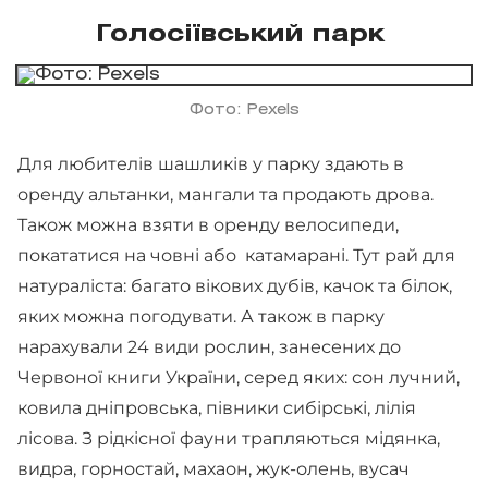
Голосіївський парк
Фото: Pexels
Для любителів шашликів у парку здають в
оренду альтанки, мангали та продають дрова.
Також можна взяти в оренду велосипеди,
покататися на човні або катамарані. Тут рай для
натураліста: багато вікових дубів, качок та білок,
яких можна погодувати. А також в парку
нарахували 24 види рослин, занесених до
Червоної книги України, серед яких: сон лучний,
ковила дніпровська, півники сибірські, лілія
лісова. З рідкісної фауни трапляються мідянка,
видра, горностай, махаон, жук-олень, вусач