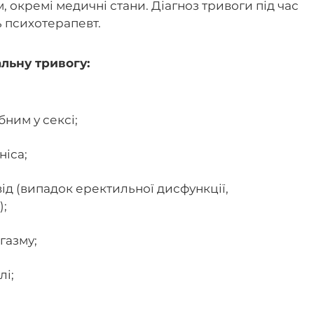
, окремі медичні стани. Діагноз тривоги під час
ь психотерапевт.
альну тривогу:
бним у сексі;
ніса;
ід (випадок еректильної дисфункції,
);
газму;
лі;