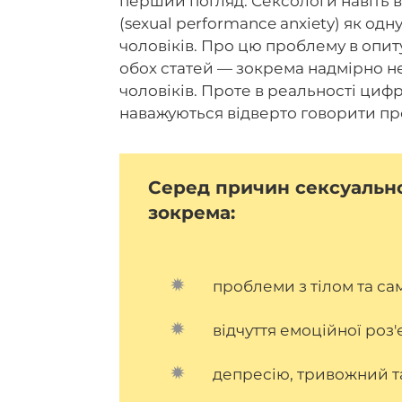
перший погляд. Сексологи навіть 
(sexual performance anxiety) як о
чоловіків. Про цю проблему в опит
обох статей — зокрема надмірно не
чоловіків. Проте в реальності циф
наважуються відверто говорити пр
Серед причин сексуальної
зокрема:
проблеми з тілом та са
відчуття емоційної роз'
депресію, тривожний та