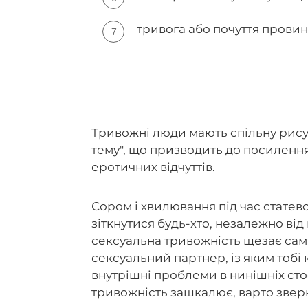
тривога або почуття провин
Тривожні люди мають спільну рису:
тему", що призводить до посилення
еротичних відчуттів.
Сором і хвилювання під час статев
зіткнутися будь-хто, незалежно від в
сексуальна тривожність щезає сама
сексуальний партнер, із яким тобі 
внутрішні проблеми в нинішніх сто
тривожність зашкалює, варто звер