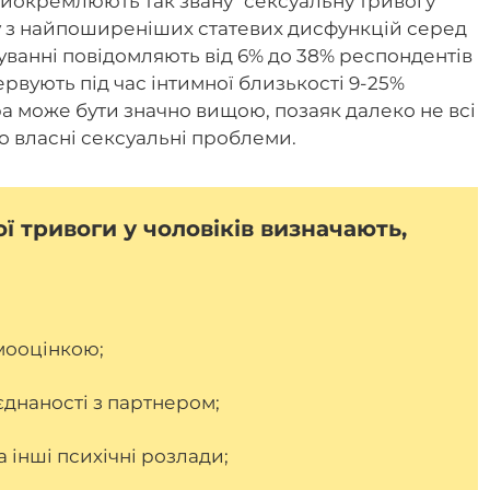
виокремлюють так звану "сексуальну тривогу"
дну з найпоширеніших статевих дисфункцій серед
уванні повідомляють від 6% до 38% респондентів
рвують під час інтимної близькості 9-25%
ра може бути значно вищою, позаяк далеко не всі
о власні сексуальні проблеми.
 тривоги у чоловіків визначають,
мооцінкою;
єднаності з партнером;
 інші психічні розлади;