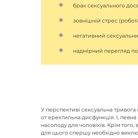
брак сексуального досв
зовнішній стрес (робот
негативний сексуальни
надмірний перегляд по
У перспективі сексуальна тривога 
от еректильна дисфункція. І, певна
насолоду для чоловіків. Крім того, 
для цього спершу необхідно викл