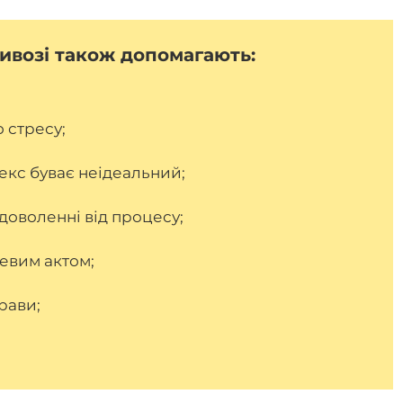
ривозі також допомагають:
о стресу;
секс буває неідеальний;
доволенні від процесу;
тевим актом;
рави;