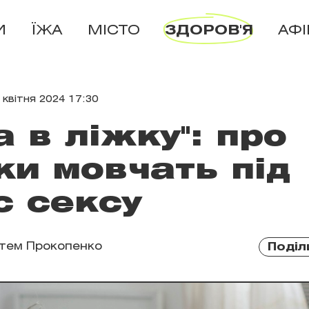
И
ЇЖА
МІСТО
ЗДОРОВ'Я
АФ
 квітня 2024 17:30
а в ліжку": про
ки мовчать під
с сексу
тем Прокопенко
Поділ