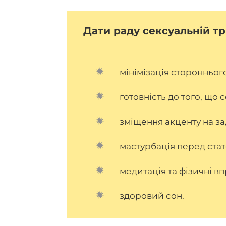
Дати раду сексуальній т
мінімізація сторонньог
готовність до того, що 
зміщення акценту на за
мастурбація перед ста
медитація та фізичні вп
здоровий сон.