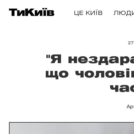
ЦЕ КИЇВ
ЛЮД
27
"Я нездар
що чолові
ча
Ар