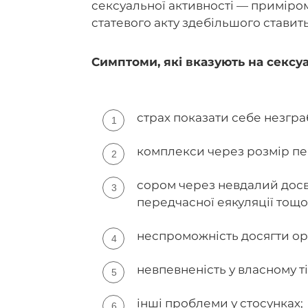
сексуальної активності — приміром
статевого акту здебільшого ставит
Симптоми, які вказують на сексу
страх показати себе незгра
комплекси через розмір пе
сором через невдалий досв
передчасної еякуляції тощо
неспроможність досягти ор
невпевненість у власному ті
інші проблеми у стосунках;