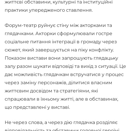
життєві обставини, культурні та інституційні
практики упередженого ставлення.
Форум-театр руйнує стіну між акторками та
глядачками. Акторки сформулювали гостре
соціальне питання інтеграції в громаду через
сюжет, який завершується на піку конфлікту.
Показом вистави вони запрошують глядацьку
залу разом шукати відповіді та вихід з ситуації. Це
дає можливість глядачкам встручатися у процес
через заміну персонажів, ділитися власним
життєвим досвідом та стратегіями, які
спрацювали в їхньому житті, але в обставинах,
що представлені у виставі.
Не через слова, а через дію глядачка розділяє
відповідальність та обставини головної героїні,