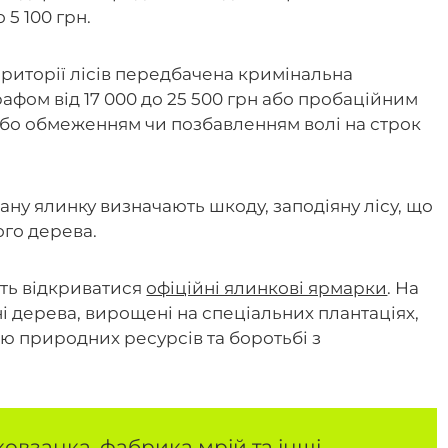
 5 100 грн.
ериторії лісів передбачена кримінальна
рафом від 17 000 до 25 500 грн або пробаційним
 або обмеженням чи позбавленням волі на строк
зану ялинку визначають шкоду, заподіяну лісу, що
го дерева.
уть відкриватися
офіційні ялинкові ярмарки
. На
і дерева, вирощені на спеціальних плантаціях,
 природних ресурсів та боротьбі з
овзанка, фабрика мрій та інші