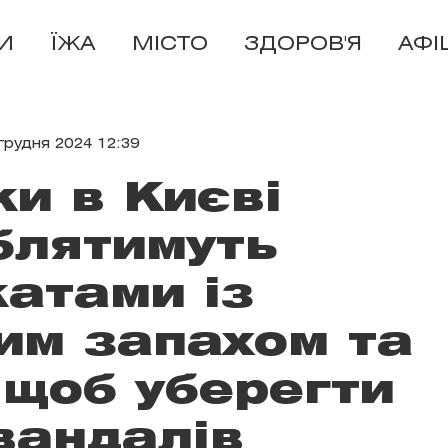
И
ЇЖА
МІСТО
ЗДОРОВ'Я
АФІ
грудня 2024 12:39
и в Києві
блятимуть
катами із
им запахом та
, щоб уберегти
 вандалів