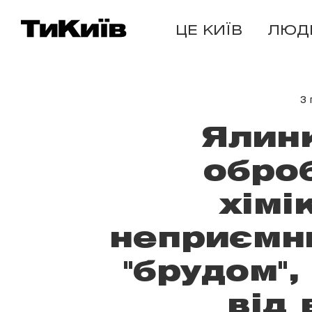
ЦЕ КИЇВ
ЛЮД
3 
Ялинк
обро
хімі
неприємн
"брудом"
від