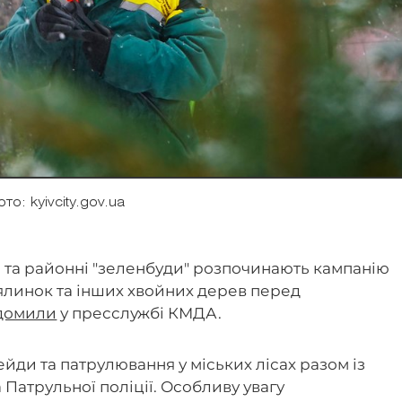
то: kyivcity.gov.ua
а та районні "зеленбуди" розпочинають кампанію
 ялинок та інших хвойних дерев перед
домили
у пресслужбі КМДА.
йди та патрулювання у міських лісах разом із
Патрульної поліції. Особливу увагу