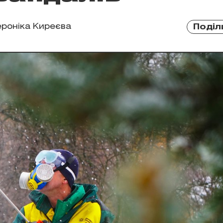
ероніка Киреєва
Поділ