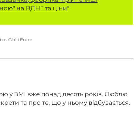
їною" на ВДНГ та ціни
"
іть Ctrl+Enter
ю у ЗМІ вже понад десять років. Люблю
крети та про те, що у ньому відбувається.