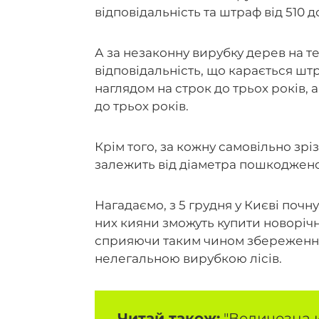
відповідальність та штраф від 510 до
А за незаконну вирубку дерев на т
відповідальність, що карається шт
наглядом на строк до трьох років,
до трьох років.
Крім того, за кожну самовільно зрі
залежить від діаметра пошкоджено
Нагадаємо, з 5 грудня у Києві почн
них кияни зможуть купити новорічн
сприяючи таким чином збереженню
нелегальною вирубкою лісів.
Читай також:
"
Величезна к