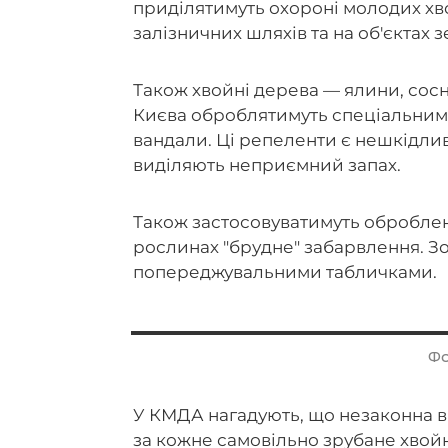
приділятимуть охороні молодих хвой
залізничних шляхів та на об'єктах 
Також хвойні дерева — ялини, сосни,
Києва оброблятимуть спеціальними
вандали. Ці репеленти є нешкідли
виділяють неприємний запах.
Також застосовуватимуть обробле
рослинах "брудне" забарвлення. 
попереджувальними табличками.
Фо
У КМДА нагадують, що незаконна в
за кожне самовільно зрубане хвой