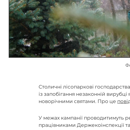
Фо
Столичні лісопаркові господарств
із запобігання незаконній вирубці
новорічними святами. Про це
пові
У межах кампанії проводитимуть ре
працівниками Держекоінспекції та 