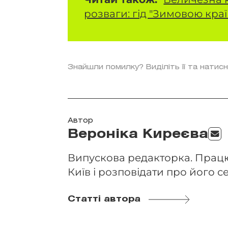
розваги: гід "Зимовою кра
Знайшли помилку? Виділіть її та натисн
Автор
Вероніка Киреєва
Випускова редакторка. Працю
Київ і розповідати про його се
Статті автора