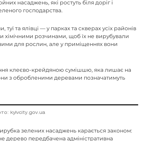
них насаджень, які ростуть біля доріг і
зеленого господарства.
 туї та ялівці — у парках та скверах усіх районів
 хімічними розчинами, щоб їх не вирубували
вими для рослин, але у приміщеннях вони
ння клеєво-крейдяною сумішшю, яка лишає на
Зони з обробленими деревами позначатимуть
то: kyivcity.gov.ua
ирубка зелених насаджень карається законом:
не дерево передбачена адміністративна