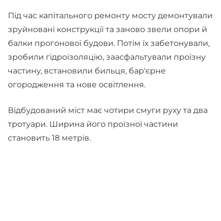
Під час капітального ремонту мосту демонтували
зруйновані конструкції та заново звели опори й
балки прогонової будови. Потім їх забетонували,
зробили гідроізоляцію, заасфальтували проїзну
частину, встановили бильця, бар'єрне
огородження та нове освітлення.
Відбудований міст має чотири смуги руху та два
тротуари. Ширина його проїзної частини
становить 18 метрів.