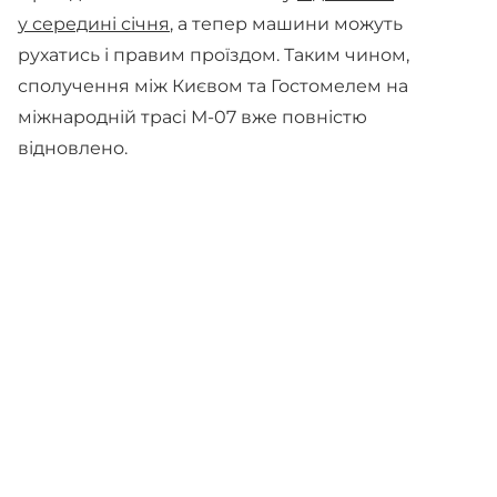
у середині січня
, а тепер машини можуть
рухатись і правим проїздом. Таким чином,
сполучення між Києвом та Гостомелем на
міжнародній трасі М-07 вже повністю
відновлено.