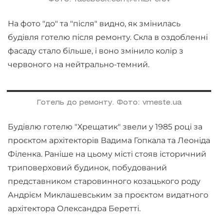
На фото "до" та "після" видно, як змінилась
будівля готелю після ремонту. Скла в оздобленні
фасаду стало більше, і воно змінило колір з
червоного на нейтрально-темний.
Готель до ремонту. Фото: vmeste.ua
Будівлю готелю "Хрещатик" звели у 1985 році за
проєктом архітекторів Вадима Гопкала та Леоніда
Філенка. Раніше на цьому місті стояв історичний
триповерховий будинок, побудований
представником старовинного козацького роду
Андрієм Миклашевським за проєктом видатного
архітектора Олександра Беретті.