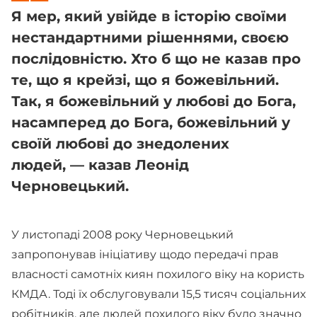
Я мер, який увійде в історію своїми
нестандартними рішеннями, своєю
послідовністю. Хто б що не казав про
те, що я крейзі, що я божевільний.
Так, я божевільний у любові до Бога,
насамперед до Бога, божевільний у
своїй любові до знедолених
людей, — казав Леонід
Черновецький.
У листопаді 2008 року Черновецький
запропонував ініціативу щодо передачі прав
власності самотніх киян похилого віку на користь
КМДА. Тоді їх обслуговували 15,5 тисяч соціальних
робітників, але людей похилого віку було значно