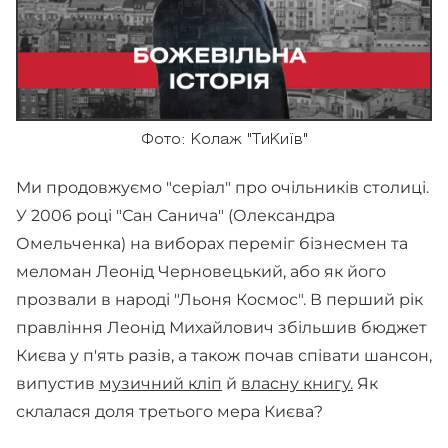
Фото: Колаж ​"ТиКиїв" ​
Ми продовжуємо "серіал" про очільників столиці.
У 2006 році "Сан Санича" (Олександра
Омельченка) на виборах переміг бізнесмен та
меломан Леонід Черновецький, або як його
прозвали в народі "Льоня Космос". В перший рік
правління Леонід Михайлович збільшив бюджет
Києва у п'ять разів, а також почав співати шансон,
випустив
музичний кліп
й
власну книгу.
Як
склалася доля третього мера Києва?