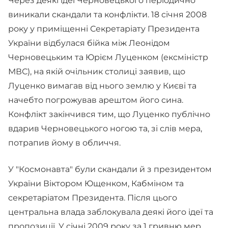
Через деякі ідеї Черновецького періодично
виникали скандали та конфлікти. 18 січня 2008
року у приміщенні Секретаріату Президента
України відбулася бійка між Леонідом
Черновецьким та Юрієм Луценком (ексміністр
МВС), на якій очільник столиці заявив, що
Луценко вимагав від нього землю у Києві та
начебто погрожував арештом його сина.
Конфлікт закінчився тим, що Луценко публічно
вдарив Черновецького ногою та, зі слів мера,
потрапив йому в обличчя.
У "Космонавта" були скандали й з президентом
України Віктором Ющенком, Кабміном та
секретаріатом Президента. Після цього
центральна влада заблокувала деякі його ідеї та
пропозиції. У січні 2009 року за 1 гривню мер