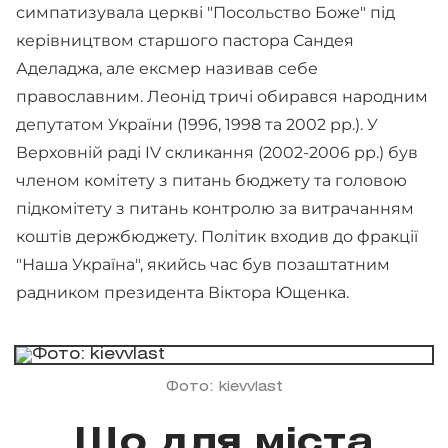
симпатизувала церкві "Посольство Боже" під
керівництвом старшого пастора Сандея
Аделаджа, але ексмер називав себе
православним. Леонід тричі обирався народним
депутатом України (1996, 1998 та 2002 рр.). У
Верховній раді IV скликання (2002-2006 рр.) був
членом комітету з питань бюджету та головою
підкомітету з питань контролю за витрачанням
коштів держбюджету. Політик входив до фракції
"Наша Україна", якийсь час був позаштатним
радником президента Віктора Ющенка.
Фото: kievvlast
Що для міста