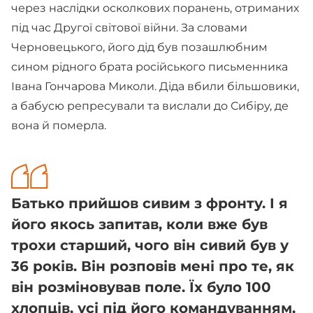
через наслідки осколкових поранень, отриманих
під час Другої світової війни. За словами
Черновецького, його дід був позашлюбним
сином рідного брата російського письменника
Івана Гончарова Миколи. Діда вбили більшовики,
а бабусю репресували та вислали до Сибіру, де
вона й померла.
Батько прийшов сивим з фронту. І я
його якось запитав, коли вже був
трохи старший, чого він сивий був у
36 років. Він розповів мені про те, як
він розміновував поле. Їх було 100
хлопців, усі під його командуванням,