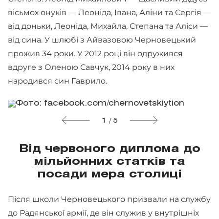
вісьмох онуків — Леоніда, Івана, Аліни та Сергія —
від доньки, Леоніда, Михайла, Степана та Аліси —
від сина. У шлюбі з Айвазовою Черновецький
прожив 34 роки. У 2012 році він одружився
вдруге з Оленою Савчук, 2014 року в них
народився син Гаврило.
1 / 5
Від червоного диплома до
мільйонних статків та
посади мера столиці
Після школи Черновецького призвали на службу
до Радянської армії, де він служив у внутрішніх