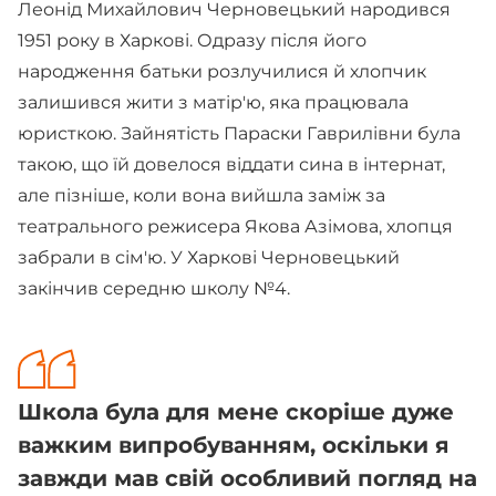
Леонід Михайлович Черновецький народився
1951 року в Харкові. Одразу після його
народження батьки розлучилися й хлопчик
залишився жити з матір'ю, яка працювала
юристкою. Зайнятість Параски Гаврилівни була
такою, що їй довелося віддати сина в інтернат,
але пізніше, коли вона вийшла заміж за
театрального режисера Якова Азімова, хлопця
забрали в сім'ю. У Харкові Черновецький
закінчив середню школу №4.
Школа була для мене скоріше дуже
важким випробуванням, оскільки я
завжди мав свій особливий погляд на