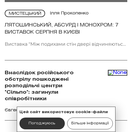
Ілля Прокопенко
МИСТЕЦЬКИЙ
ЛЯТОШИНСЬКИЙ, АБСУРД І МОНОХРОМ: 7
ВИСТАВОК СЕРПНЯ В КИЄВІ
Виставка "Між подихами стін двері відчиняються
всередину" проходить у галереї Voloshyn Gallery.
Фото: voloshyngallery.art
Внаслідок російського
обстрілу пошкоджені
розподільчі центри
"Сільпо": загинули
співробітники
Євгенія Катеринчак
Цей сайт використовує cookie-файли
Погоджуюсь
Більше інформації