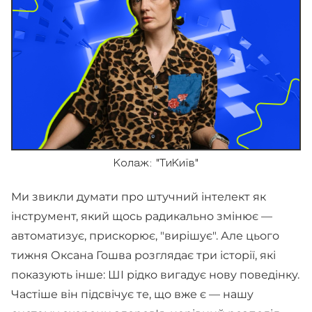
Колаж: "ТиКиїв"
Ми звикли думати про штучний інтелект як
інструмент, який щось радикально змінює —
автоматизує, прискорює, "вирішує". Але цього
тижня Оксана Гошва розглядає три історії, які
показують інше: ШІ рідко вигадує нову поведінку.
Частіше він підсвічує те, що вже є — нашу