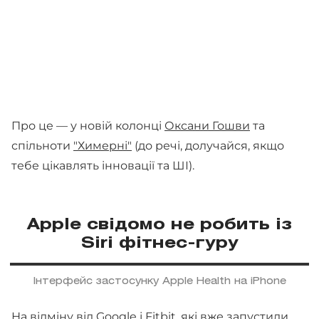
Про це — у новій колонці
Оксани Гошви
та
спільноти
"Химерні"
(до речі, долучайся, якщо
тебе цікавлять інновації та ШІ).
Apple свідомо не робить із
Siri фітнес-гуру
Інтерфейс застосунку Apple Health на iPhone
На відміну від Google і Fitbit, які вже запустили