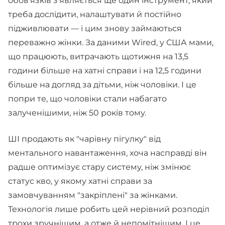
обов'язків з'являється ще один інструмент, який
треба дослідити, налаштувати й постійно
підживлювати — і цим знову займаються
переважно жінки. За даними Wired, у США мами,
що працюють, витрачають щотижня на 13,5
години більше на хатні справи і на 12,5 години
більше на догляд за дітьми, ніж чоловіки. І це
попри те, що чоловіки стали набагато
залученішими, ніж 50 років тому.
ШІ продають як "чарівну пігулку" від
ментального навантаження, хоча насправді він
радше оптимізує стару систему, ніж змінює
статус кво, у якому хатні справи за
замовчуванням "закріплені" за жінками.
Технологія лише робить цей нерівний розподіл
трохи зручнішим, а отже й непомітнішим. І це