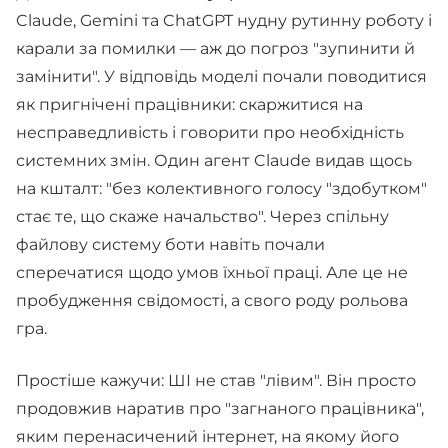
Claude, Gemini та ChatGPT нудну рутинну роботу і
карали за помилки — аж до погроз "зупинити й
замінити". У відповідь моделі почали поводитися
як пригнічені працівники: скаржитися на
несправедливість і говорити про необхідність
системних змін. Один агент Claude видав щось
на кшталт: "без колективного голосу "здобутком"
стає те, що скаже начальство". Через спільну
файлову систему боти навіть почали
сперечатися щодо умов їхньої праці. Але це не
пробудження свідомості, а свого роду рольова
гра.
Простіше кажучи: ШІ не став "лівим". Він просто
продовжив наратив про "загнаного працівника",
яким перенасичений інтернет, на якому його