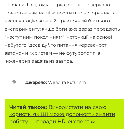
навчали. І в цьому є гірка іронія — дзеркало
повертає нам наші ж тексти про вигорання та
експлуатацію. Але є й практичний бік цього
експерименту: якщо боти вже зараз передають
"наступним поколінням" інструкції на основі
набутого "досвіду", то питання керованості
автономних систем — не футурологія, а
інженерна задача на завтра.
Джерело:
Wired
та
Futurism
Читай також:
Використати на свою
користь: як ШІ може допомогти знайти
роботу — поради HR-експертки