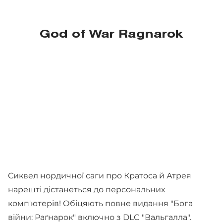
God of War Ragnarok
Сиквел нордичної саги про Кратоса й Атрея
нарешті дістанеться до персональних
комп'ютерів! Обіцяють повне видання "Бога
війни: Раґнарок" включно з DLC "Вальгалла".