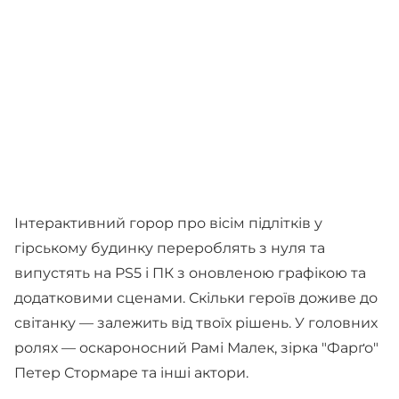
Інтерактивний горор про вісім підлітків у
гірському будинку перероблять з нуля та
випустять на PS5 і ПК з оновленою графікою та
додатковими сценами. Скільки героїв доживе до
світанку — залежить від твоїх рішень. У головних
ролях — оскароносний Рамі Малек, зірка "Фарґо"
Петер Стормаре та інші актори.