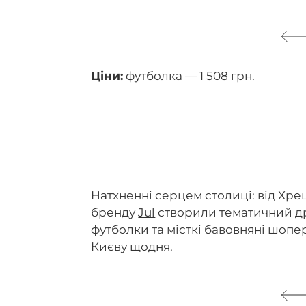
Ціни:
футболка — 1 508 грн.
Натхненні серцем столиці: від Хр
бренду
Jul
створили тематичний др
футболки та місткі бавовняні шопер
Києву щодня.