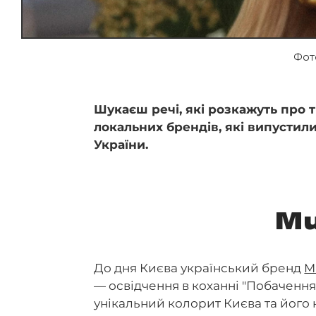
Фот
Шукаєш речі, які розкажуть про 
локальних брендів, які випустили
України.
M
До дня Києва український бренд
M
— освідчення в коханні "Побачення
унікальний колорит Києва та його к