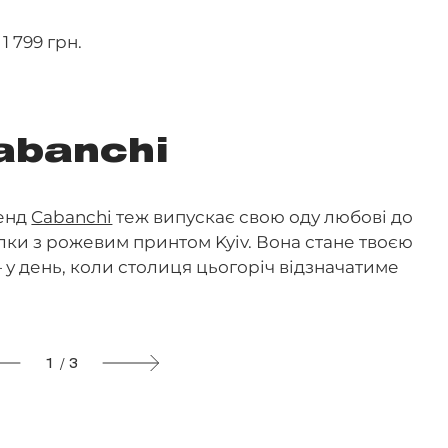
 799 грн.
abanchi
ренд
Cabanchi
теж випускає свою оду любові до
олки з рожевим принтом Kyiv. Вона стане твоєю
у день, коли столиця цьогоріч відзначатиме
1 / 3