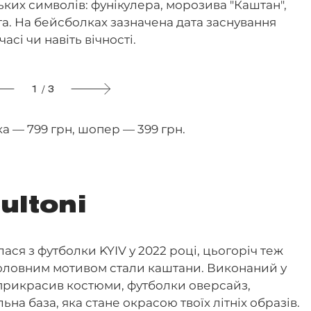
ьких символів: фунікулера, морозива "Каштан",
та. На бейсболках зазначена дата заснування
 часі чи навіть вічності.
1 / 3
а — 799 грн, шопер — 399 грн.
ultoni
ася з футболки KYIV у 2022 році, цьогоріч теж
ї головним мотивом стали каштани. Виконаний у
прикрасив костюми, футболки оверсайз,
на база, яка стане окрасою твоїх літніх образів.