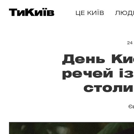
ЦЕ КИЇВ
ЛЮД
24
День Ки
речей і
столи
Є