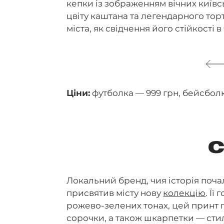
кепки із зображенням вічних київс
цвіту каштана та легендарного тор
міста, як свідчення його стійкості в
Ціни:
футболка — 999 грн, бейсболк
C
Локальний бренд, чия історія почал
присвятив місту нову
колекцію
. Ї
рожево-зелених тонах, цей принт 
сорочки, а також шкарпетки — стиль