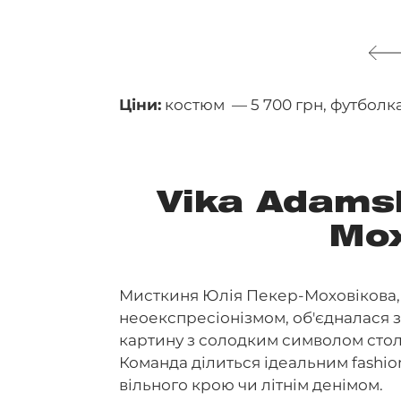
Ціни:
костюм — 5 700 грн, футболка
Vika Adams
Мо
Мисткиня Юлія Пекер-Моховікова, 
неоекспресіонізмом, об'єдналася 
картину з солодким символом стол
Команда ділиться ідеальним fashi
вільного крою чи літнім денімом.