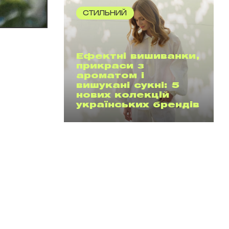
СТИЛЬНИЙ
Ефектні вишиванки,
прикраси з
ароматом і
вишукані сукні: 5
нових колекцій
українських брендів