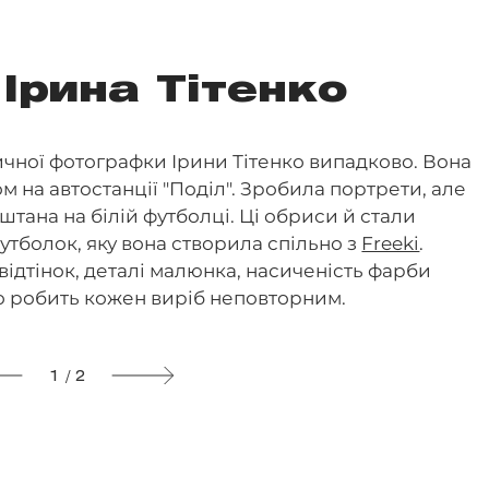
 Ірина Тітенко
ичної фотографки Ірини Тітенко випадково. Вона
ом на автостанції "Поділ". Зробила портрети, але
аштана на білій футболці. Ці обриси й стали
тболок, яку вона створила спільно з
Freeki
.
відтінок, деталі малюнка, насиченість фарби
що робить кожен виріб неповторним.
1 / 2