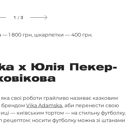
1 / 3
 — 1 800 грн, шкарпетки — 400 грн.
ka х Юлія Пекер-
ховікова
яка свої роботи грайливо називає казковим
з брендом
Vika Adamska
, аби перенести свою
иці — київським тортом — на стильну футболку.
on рецептом: носити футболку можна зі штанами