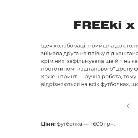
FREEki х
Ідея колаборації прийшла до стол
знімала друга на плівку під каштан
крім них, зафільмувала ще й тінь к
прототипом "каштанового" дропу фу
Кожен принт — ручна робота, тому 
відрізняються на всіх футболках, 
Ціни:
футболка — 1 600 грн.