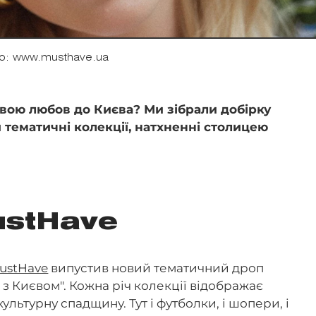
о: www.musthave.ua
твою любов до Києва? Ми зібрали добірку
 тематичні колекції, натхненні столицею
ustHave
ustHave
випустив новий тематичний дроп
 з Києвом". Кожна річ колекції відображає
ультурну спадщину. Тут і футболки, і шопери, і