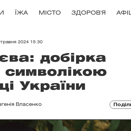
И
ЇЖА
МІСТО
ЗДОРОВ'Я
АФІ
 травня 2024 15:30
єва: добірка
з символікою
ці України
вгенія Власенко
Поділ