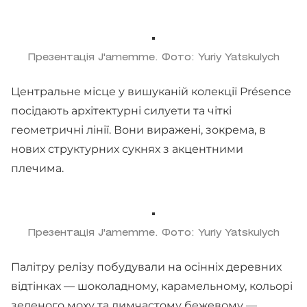
Презентація J'amemme. Фото: Yuriy Yatskulych
Центральне місце у вишуканій колекції Présence
посідають архітектурні силуети та чіткі
геометричні лінії. Вони виражені, зокрема, в
нових структурних сукнях з акцентними
плечима.
Презентація J'amemme. Фото: Yuriy Yatskulych
Палітру релізу побудували на осінніх деревних
відтінках — шоколадному, карамельному, кольорі
зеленого моху та димчастому бежевому —