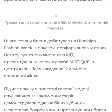
Презентація нової колекції KRIS MARÁN. Фото: Andrii
Pylypets
Цього сезону бренд дебютував на Ukrainian
Fashion Week із показом-перформансом у стінах
Центру сучасного мистецтва М17,
презентувавши колекцію W06 MISTIQUE, в
центрі якої — ідея загадкової, сильної та
впевненої жінки.
Під час показу в просторі галереї моделі,
спускаючись із закручених сходів,
демонстрували одяг на білих кубічних
п'єдесталах. Зокрема вони презентували образи