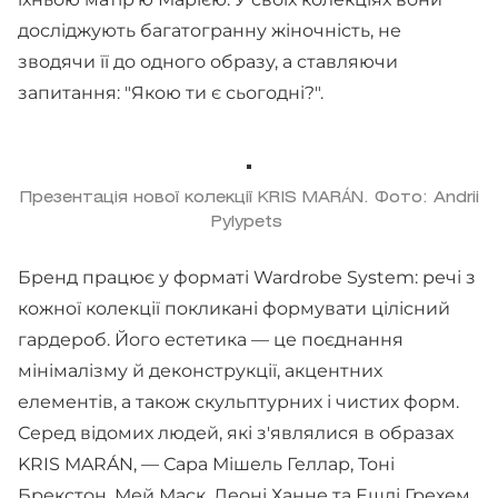
досліджують багатогранну жіночність, не
зводячи її до одного образу, а ставляючи
запитання: "Якою ти є сьогодні?".
Презентація нової колекції KRIS MARÁN. Фото: Andrii
Pylypets
Бренд працює у форматі Wardrobe System: речі з
кожної колекції покликані формувати цілісний
гардероб. Його естетика — це поєднання
мінімалізму й деконструкції, акцентних
елементів, а також скульптурних і чистих форм.
Серед відомих людей, які з'являлися в образах
KRIS MARÁN, — Сара Мішель Геллар, Тоні
Брекстон, Мей Маск, Леоні Ханне та Ешлі Грехем.