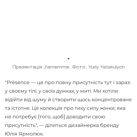
Презентація J'amemme. Фото: Yuriy Yatskulych
"Présence — це про повну присутність тут і зараз:
у своєму тілі, у своїх думках, у миті. Ми хотіли
відійти від шуму й створити щось концентроване
та істотне. Ця колекція про тиху силу жінки, яка
не потребує [того, щоб] доводити свою
присутність", — ділиться дизайнерка бренду
Юлія Ярмолюк.