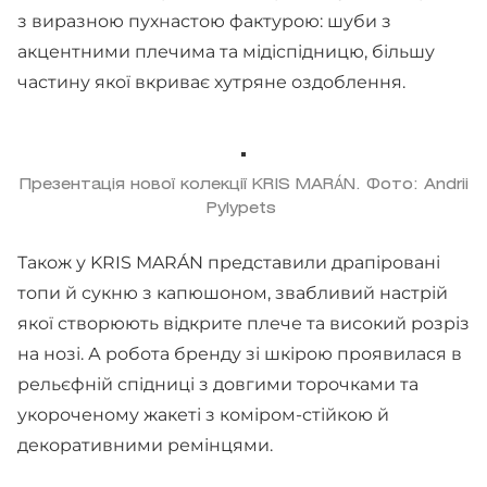
з виразною пухнастою фактурою: шуби з
акцентними плечима та мідіспідницю, більшу
частину якої вкриває хутряне оздоблення.
Презентація нової колекції KRIS MARÁN. Фото: Andrii
Pylypets
Також у KRIS MARÁN представили драпіровані
топи й сукню з капюшоном, звабливий настрій
якої створюють відкрите плече та високий розріз
на нозі. А робота бренду зі шкірою проявилася в
рельєфній спідниці з довгими торочками та
укороченому жакеті з коміром-стійкою й
декоративними ремінцями.