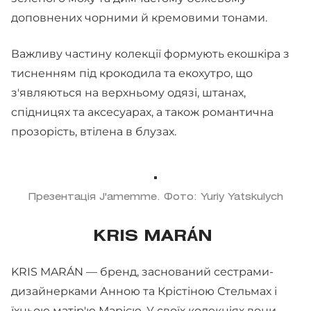
доповнених чорними й кремовими тонами.
Важливу частину колекції формують екошкіра з
тисненням під крокодила та екохутро, що
з'являються на верхньому одязі, штанах,
спідницях та аксесуарах, а також романтична
прозорість, втілена в блузах.
Презентація J'amemme. Фото: Yuriy Yatskulych
KRIS MARÁN
KRIS MARÁN — бренд, заснований сестрами-
дизайнерками Анною та Крістіною Стельмах і
їхньою матір'ю Марією. У своїх колекціях вони