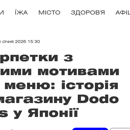
И
ЇЖА
МІСТО
ЗДОРОВ'Я
АФІ
6 січня 2026 15:30
рпетки з
кими мотивами
 меню: історія
магазину Dodo
s у Японії