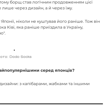
 тому борщ став логічним продовженням цієї
е лише через дизайн, а й через їжу.
 Японії, ніколи не куштував його раніше. Тож він
рка Ківі, яка раніше приїздила в Україну,
но".
ото: Dodo Socks
найпопулярнішими серед японців?
дизайни: з капібарами, жабками та іншими