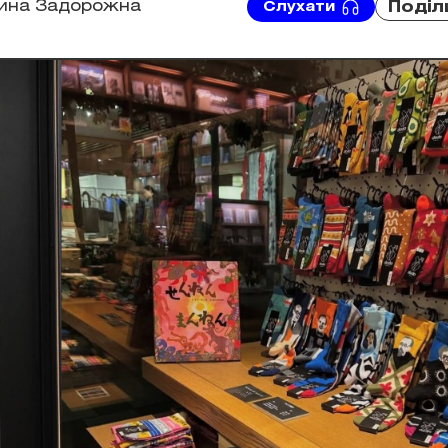
рина Задорожна
Поділ
Слухати