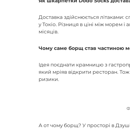
Як шкарпетки Dodo Socks достав
Доставка здійснюється літаками: с
у Токіо. Різниця в ціні між морем і
місяців.
Чому саме борщ став частиною 
Ідея поєднати крамницю з гастропр
який мріяв відкрити ресторан. То
ризики.
Ф
А от чому борщ? У просторі в Дзуш