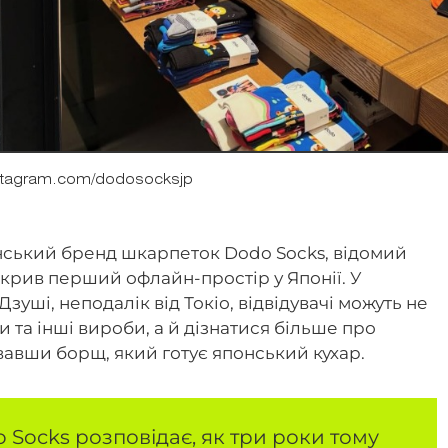
stagram.com/dodosocksjp
їнський бренд шкарпеток Dodo Socks, відомий
крив перший офлайн-простір у Японії. У
зуші, неподалік від Токіо, відвідувачі можуть не
та інші вироби, а й дізнатися більше про
увавши борщ, який готує японський кухар.
 Socks розповідає, як три роки тому