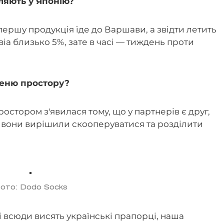
ляють у Японію?
першу продукція їде до Варшави, а звідти летить
 авіа близько 5%, зате в часі — тиждень проти
меню простору?
остором з'явилася тому, що у партнерів є друг,
ж вони вирішили скооперуватися та розділити
ото: Dodo Socks
і всюди висять українські прапорці, наша