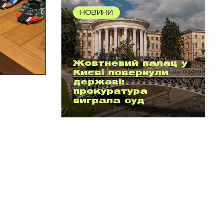
НОВИНИ
Жовтневий палац у
Києві повернули
державі:
прокуратура
виграла суд