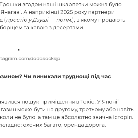
. Трошки згодом наші шкарпетки можна було
 Янагаві. А наприкінці 2025 року партнери
 (
простір у Дзуші — прим.
), в якому продають
 борщем та кавою з десертами.
stagram.com/dodosocksjp
азином? Чи виникали труднощі під час
явився пошук приміщення в Токіо. У Японії
азин може бути на другому, третьому або навіть
іколи не було, а там це абсолютно звична історія.
кладно: охочих багато, оренда дорога,