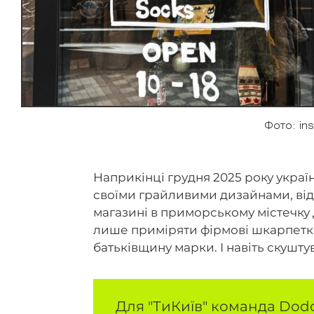
Фото: in
Наприкінці грудня 2025 року укра
своїми грайливими дизайнами, від
магазині в приморському містечку Д
лише приміряти фірмові шкарпетки 
батьківщину марки. І навіть скушт
Для "ТиКиїв" команда Dodo