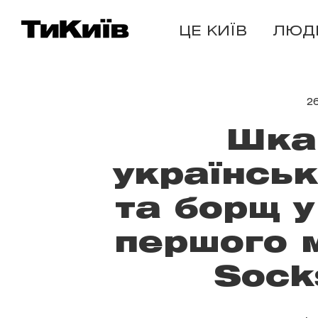
ЦЕ КИЇВ
ЛЮД
2
Шка
українсь
та борщ у
першого 
Sock