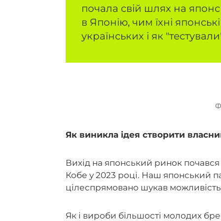
почала свій шлях на японс
в Японію, чим їхні японськ
українських і як "тестувал
Ф
Як виникла ідея створити власни
Вихід на японський ринок почався з
Кобе у 2023 році. Наш японський п
цілеспрямовано шукав можливість
Як і вироби більшості молодих бре