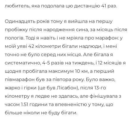
любитель, яка подолала цю дистанцію 41 раз.
Одинадцять років тому я вийшла на першу
пробіжку після народження сина, за місяць після
пологів. Тоді я навіть і не мріяла про марафон: у
моїй уяві 42 кілометри бігали надлюди, і мені
точно не було серед них місця. Але бігала я
систематично, 4-5 разів на тиждень, і 12 місяців я
щодня пробігала максимум 10 км, а перший
півмарафон був за півтора року. Було важко,
жарко і гірки (це був Лісабон), після 13-го
кілометру я ледве не здалась, але фінішувала з
часом 1.51 години та впевненістю у тому, що
більше ніколи не буду бігати.