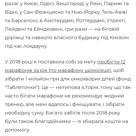
разів: у Києві, Одесі, Вишгороді, у Римі, Парижі та
Відні, у Сан-Франциско та Нью-Йорку, Тель-Авіві
та Барселоні, в Амстердамі, Роттердамі, Утрехті,
Лейдені та Ейндховені, три рази — на біговій
доріжці та навколо власного будинку під Києвом
під час локдауну.
У 2018 році я поставила собі за мету
пробігти 12
марафонів за рік (по марафону щомісяця)
, щоб
зібрати 1 мільйон грн для онкохворих дітей (фонд
"Таблеточки"). Це — нетипова історія, тому що так
часто бігати марафони не рекомендує жодний
тренер, але мені вдалось і фінішувати, і зібрати
необхідну суму. Багато забігів після 2018 року
були також благодійними — я збирала кошти на
допомогу.