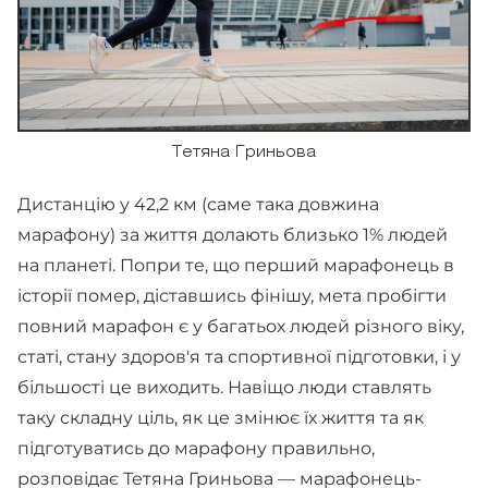
Тетяна Гриньова
Дистанцію у 42,2 км (саме така довжина
марафону) за життя долають близько 1% людей
на планеті. Попри те, що перший марафонець в
історії помер, діставшись фінішу, мета пробігти
повний марафон є у багатьох людей різного віку,
статі, стану здоров'я та спортивної підготовки, і у
більшості це виходить. Навіщо люди ставлять
таку складну ціль, як це змінює їх життя та як
підготуватись до марафону правильно,
розповідає Тетяна Гриньова — марафонець-