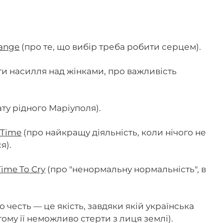
ange
(про те, що вибір треба робити серцем).
ти насилля над жінками, про важливість
ту рідного Маріуполя).
 Time
(про найкращу діяльність, коли нічого не
я).
ime To Cry
(про "ненормальну нормальність", в
о честь — це якість, завдяки якій українська
тому її неможливо стерти з лиця землі).