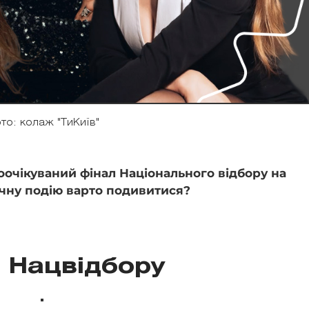
то: колаж "ТиКиїв"
гоочікуваний фінал Національного відбору на
ичну подію варто подивитися?
і Нацвідбору