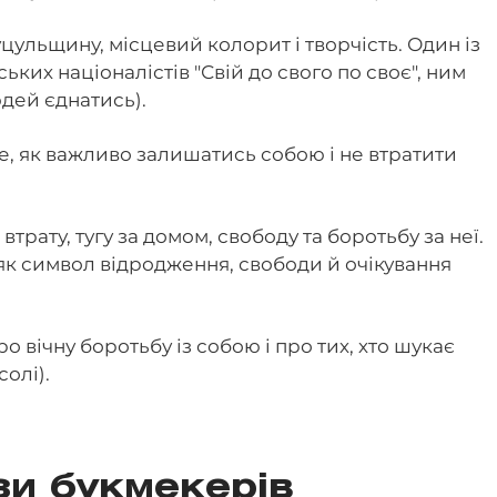
уцульщину, місцевий колорит і творчість. Один із
ських націоналістів "Свій до свого по своє", ним
юдей єднатись).
е, як важливо залишатись собою і не втратити
 втрату, тугу за домом, свободу та боротьбу за неї.
як символ відродження, свободи й очікування
ро вічну боротьбу із собою і про тих, хто шукає
солі).
зи букмекерів