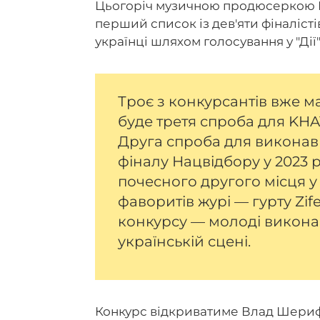
Цьогоріч музичною продюсеркою Н
перший список із дев'яти фіналісті
українці шляхом голосування у "Дії
Троє з конкурсантів вже ма
буде третя спроба для KHAY
Друга спроба для виконав
фіналу Нацвідбору у 2023 р
почесного другого місця у
фаворитів журі — гурту Zif
конкурсу — молоді виконав
українській сцені.
Конкурс відкриватиме Влад Шериф,