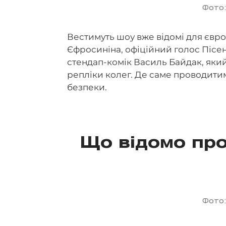
Фото:
Вестимуть шоу вже відомі для євр
Єфросиніна, офіційний голос Пісе
стендап-комік Василь Байдак, яки
репліки колег. Де саме проводитим
безпеки.
Що відомо про 
Фото: