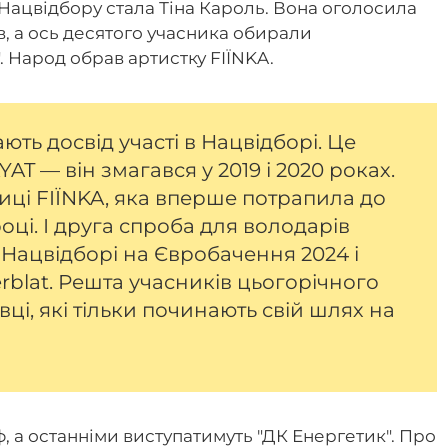
ацвідбору стала Тіна Кароль. Вона оголосила
в, а ось десятого учасника обирали
". Народ обрав артистку FIЇNKA.
ють досвід участі в Нацвідборі. Це
AT — він змагався у 2019 і 2020 роках.
иці FIЇNKA, яка вперше потрапила до
оці. І друга спроба для володарів
 Нацвідборі на Євробачення 2024 і
erblat. Решта учасників цьогорічного
ці, які тільки починають свій шлях на
 а останніми виступатимуть "ДК Енергетик". Про