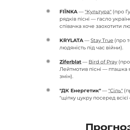
FIЇNKA
—
"Культура"
(про Г
рядків пісні — гасло україн
співачка хоче заохотити л
KRYLATA
—
Stay True
(про т
людяність під час війни).
Ziferblat
—
Bird of Pray
(про
Лейтмотив пісні — пташка 
змін).
"ДК Енергетик"
—
"Сіль"
(п
"щіпку цукру посеред всієї 
Прогно