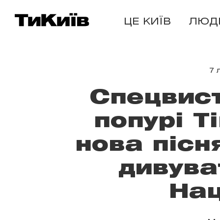
ЦЕ КИЇВ
ЛЮД
7 
Спецвис
попурі Т
нова пісн
дивува
Нац