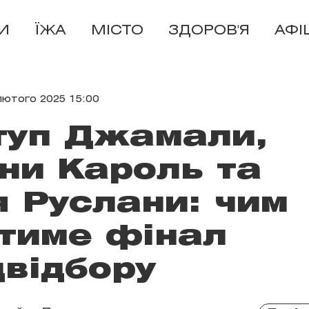
И
ЇЖА
МІСТО
ЗДОРОВ'Я
АФІ
лютого 2025 15:00
туп Джамали,
іни Кароль та
я Руслани: чим
тиме фінал
відбору