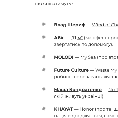
що співатимуть?
Влад Шериф
—
Wind of Ch
Абіє
—
"Дім"
(маніфест про
звертатись по допомогу).
MOLODI
—
My Sea
(про втра
Future Culture
—
Waste My
робиш і перезавантажуєшс
Маша Кондратенко
—
No T
якій живуть українці).
KHAYAT
—
Honor
(про те, щ
нація відроджується, саме 