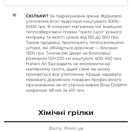
СКІЛЬКИ?
За підрахунками Ірини Жданової,
утеплення всієї квартири коштувало 5000–
6000 грн. В інтернет-магазинах ми знайшли
теплозберігаючі плівки "третє скло" різного
метражу та якості ціною від 150 до 560 грн.
Також продавці пропонують теплоізоляційні
штори, які обійдуться дорожче — близько
1300 грн. Тимчасові двері на блискавці
розміром 120×220 см коштують 400–450 грн.
Наталі Ал Баз радить не економити на
малярному скотчі, адже саме на ньому
тримається все утеплення. Краще надавати
перевагу дорожчим товарам професійного
призначення, як-от стрічка марки Blue Dolphin
шириною 48 мм за 410 грн.
Хімічні грілки
Фото: Prom.ua