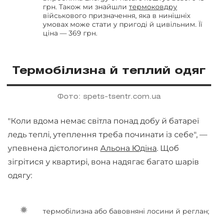
грн. Також ми знайшли
термоковдру
військового призначення, яка в нинішніх
умовах може стати у пригоді й цивільним. Її
ціна — 369 грн.
Термобілизна й теплий одяг
Фото: spets-tsentr.com.ua
"Коли вдома немає світла понад добу й батареї
ледь теплі, утеплення треба починати із себе", —
упевнена дієтологиня
Альона Юдіна
. Щоб
зігрітися у квартирі, вона надягає багато шарів
одягу:
термобілизна або бавовняні лосини й реглан;