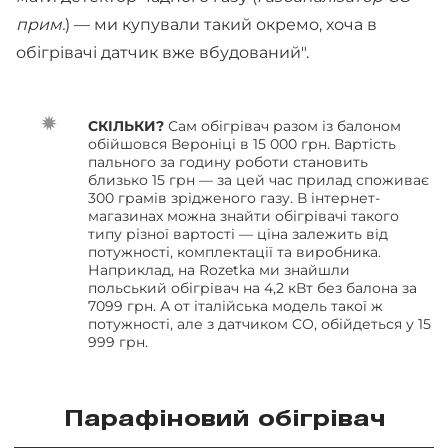
прим.
) — ми купували такий окремо, хоча в
обігрівачі датчик вже вбудований".
СКІЛЬКИ?
Сам обігрівач разом із балоном
обійшовся Вероніці в 15 000 грн. Вартість
пального за годину роботи становить
близько 15 грн — за цей час прилад споживає
300 грамів зрідженого газу. В інтернет-
магазинах можна знайти обігрівачі такого
типу різної вартості — ціна залежить від
потужності, комплектації та виробника.
Наприклад, на Rozetka ми знайшли
польський обігрівач на 4,2 кВт без балона за
7099 грн. А от італійська модель такої ж
потужності, але з датчиком CO, обійдеться у 15
999 грн.
Парафіновий обігрівач