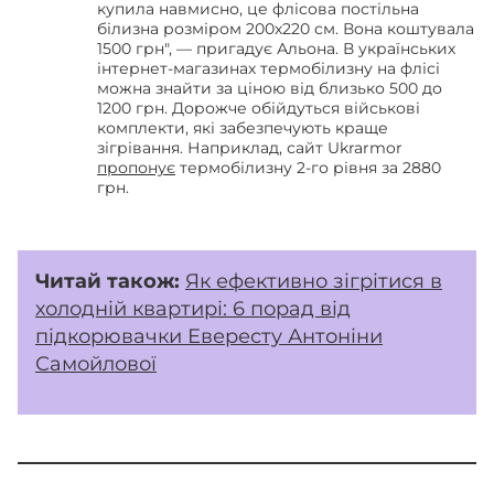
купила навмисно, це флісова постільна
білизна розміром 200х220 см. Вона коштувала
1500 грн", — пригадує Альона. В українських
інтернет-магазинах термобілизну на флісі
можна знайти за ціною від близько 500 до
1200 грн. Дорожче обійдуться військові
комплекти, які забезпечують краще
зігрівання. Наприклад, сайт Ukrarmor
пропонує
термобілизну 2-го рівня за 2880
грн.
Читай також:
Як ефективно зігрітися в
холодній квартирі: 6 порад від
підкорювачки Евересту Антоніни
Самойлової