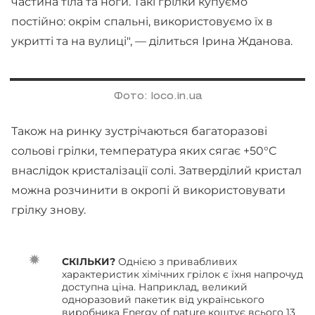
частина тіла та ноги. Такі грілки купуємо
постійно: окрім спальні, використовуємо їх в
укритті та на вулиці", — ділиться Ірина Жданова.
Фото: loco.in.ua
Також на ринку зустрічаються багаторазові
сольові грілки, температура яких сягає +50°С
внаслідок кристалізації солі. Затверділий кристал
можна розчинити в окропі й використовувати
грілку знову.
СКІЛЬКИ?
Однією з привабливих
характеристик хімічних грілок є їхня напрочуд
доступна ціна. Наприклад, великий
одноразовий пакетик від українського
виробника Energy of nature коштує всього 13