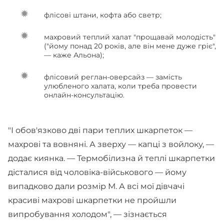
флісові штани, кофта або светр;
махровий теплий халат "прощавай молодість"
("йому понад 20 років, але він мене дуже гріє",
— каже Альона);
флісовий реглан-оверсайз — замість
улюбленого халата, коли треба провести
онлайн-консультацію.
"І обов'язково дві пари теплих шкарпеток —
махрові та вовняні. А зверху — капці з войлоку, —
додає киянка. — Термобілизна й теплі шкарпетки
дісталися від чоловіка-військового — йому
випадково дали розмір М. А всі мої дівчачі
красиві махрові шкарпетки не пройшли
випробування холодом", — зізнається