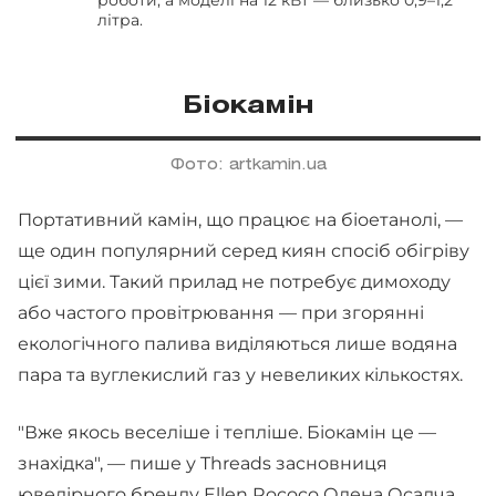
роботи, а моделі на 12 кВт — близько 0,9–1,2
літра.
Біокамін
Фото: artkamin.ua
Портативний камін, що працює на біоетанолі, —
ще один популярний серед киян спосіб обігріву
цієї зими. Такий прилад не потребує димоходу
або частого провітрювання — при згорянні
екологічного палива виділяються лише водяна
пара та вуглекислий газ у невеликих кількостях.
"Вже якось веселіше і тепліше. Біокамін це —
знахідка", — пише у Threads засновниця
ювелірного бренду Ellen Rococo
Олена Осадча
.