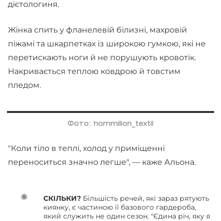
дієтологиня.
Жінка спить у фланелевій білизні, махровій
піжамі та шкарпетках із широкою гумкою, які не
перетискають ноги й не порушують кровотік.
Накривається теплою ковдрою й товстим
пледом.
Фото: hommilion_textil
"Коли тіло в теплі, холод у приміщенні
переноситься значно легше", — каже Альона.
СКІЛЬКИ?
Більшість речей, які зараз рятують
киянку, є частиною її базового гардероба,
який служить не один сезон. "Єдина річ, яку я