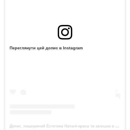
Переглянути цей допис в Instagram
Допис, поширений Естетика Наталі-краса та затишок в оселі та житті (@khutoraesthetic)