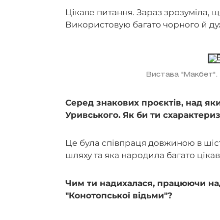
Цікаве питання. Зараз зрозуміла, щ
Використовую багато чорного й ду
Вистава "Макбет".
Серед знакових проєктів, над як
Уривського. Як би ти схарактериз
Це була співпраця довжиною в шіс
шляху та яка народила багато цікав
Чим ти надихалася, працюючи н
"Конотопської відьми"?