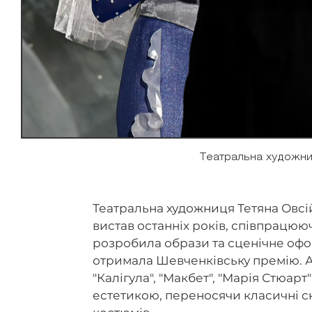
Театральна художниц
Театральна художниця Тетяна Овсі
вистав останніх років, співпрацю
розробила образи та сценічне офо
отримала Шевченківську премію. 
"Калігула", "Макбет", "Марія Стюар
естетикою, переносячи класичні с