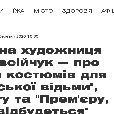
И
ЇЖА
МІСТО
ЗДОРОВ'Я
АФІ
березня 2026 16:30
на художниця
всійчук — про
 костюмів для
ської відьми",
у та "Прем'єру,
відбудеться"