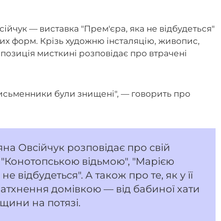
сійчук — виставка "Прем'єра, яка не відбудеться"
их форм. Крізь художню інсталяцію, живопис,
кспозиція мисткині розповідає про втрачені
 письменники були знищені", — говорить про
тяна Овсійчук розповідає про свій
 "Конотопською відьмою", "Марією
е відбудеться". А також про те, як у її
атхнення домівкою — від бабиної хати
вщини на потязі.