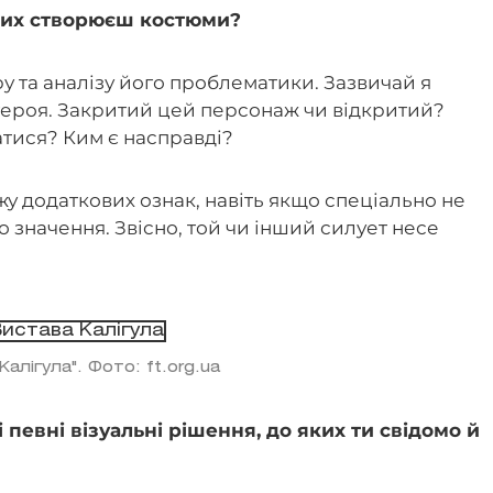
яких створюєш костюми?
у та аналізу його проблематики. Зазвичай я
героя. Закритий цей персонаж чи відкритий?
атися? Ким є насправді?
 додаткових ознак, навіть якщо спеціально не
о значення. Звісно, той чи інший силует несе
Калігула". Фото: ft.org.ua
і певні візуальні рішення, до яких ти свідомо й