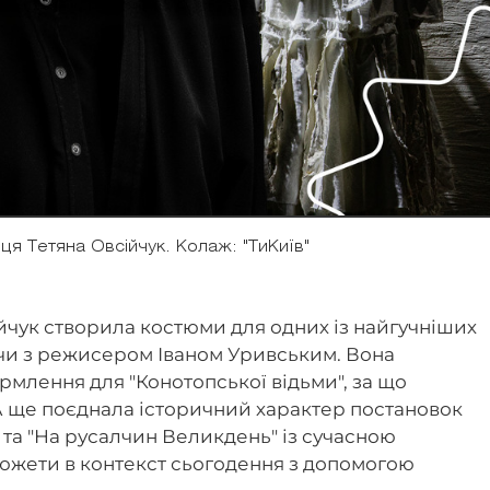
я Тетяна Овсійчук. Колаж: "ТиКиїв"
йчук створила костюми для одних із найгучніших
ючи з режисером Іваном Уривським. Вона
рмлення для "Конотопської відьми", за що
А ще поєднала історичний характер постановок
т" та "На русалчин Великдень" із сучасною
южети в контекст сьогодення з допомогою