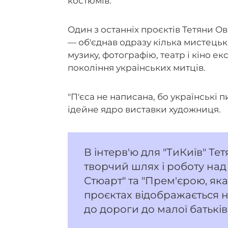
костюмів.
Один з останніх проєктів Тетяни Ов
— об'єднав одразу кілька мистецьк
музику, фотографію, театр і кіно е
покоління українських митців.
"П'єса не написана, бо українські
ідейне ядро виставки художниця.
В інтерв'ю для "ТиКиїв" Те
творчий шлях і роботу над
Стюарт" та "Прем'єрою, яка н
проєктах відображається н
до дороги до малої батькі