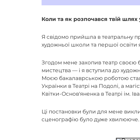
Коли та як розпочався твій шлях 
Я свідомо прийшла в театральну пр
художньої школи та першої освіти
Згодом мене захопив театр своєю 
мистецтва — і я вступила до худож
Моєю бакалаврською роботою стал
Українки в Театрі на Подолі, а маг
Квітки-Основ'яненка в Театрі ім. І
Ці постановки були для мене викл
сценографію було дуже хвилююче.