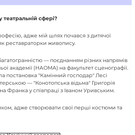
у театральній сфері?
офесію, адже мій шлях почався з дитячої
 як реставраторки живопису.
багатогранністю — поєднанням різних напрямів
ньої академії (НАОМА) на факультет сценографії.
а постановка "Камінний господар" Лесі
істерською — "Конотопська відьма" Григорія
вана Франка у співпраці з Іваном Уривським.
иком, адже створювати свої перші костюми та