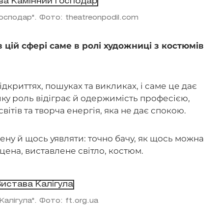
осподар". Фото: theatreonpodil.com
 цій сфері саме в ролі художниці з костюмів
дкриттях, пошуках та викликах, і саме це дає
ику роль відіграє й одержимість професією,
вітів та творча енергія, яка не дає спокою.
ену й щось уявляти: точно бачу, як щось можна
цена, виставлене світло, костюм.
Калігула". Фото: ft.org.ua