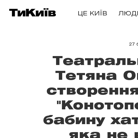
ЦЕ КИЇВ
ЛЮД
27 
Театраль
Тетяна О
створення
"Конотоп
бабину хат
яка не 