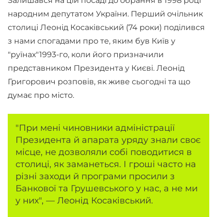
Залишався на цій посаді до обрання в 1998 році
народним депутатом України. Перший очільник
столиці Леонід Косаківський (74 роки) поділився
з нами спогадами про те, яким був Київ у
"руїнах"1993-го, коли його призначили
представником Президента у Києві. Леонід
Григорович розповів, як живе сьогодні та що
думає про місто.
"При мені чиновники адміністрації
Президента й апарата уряду знали своє
місце, не дозволяли собі поводитися в
столиці, як заманеться. І гроші часто на
різні заходи й програми просили з
Банкової та Грушевського у нас, а не ми
у них", — Леонід Косаківський.