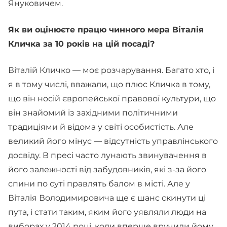
Януковичем.
Як ви оцінюєте працю чинного мера Віталія
Кличка за 10 років на цій посаді?
Віталій Кличко — моє розчарування. Багато хто, і
я в тому числі, вважали, що плюс Кличка в тому,
що він носій європейської правової культури, що
він знайомий із західними політичними
традиціями й відома у світі особистість. Але
великий його мінус — відсутність управлінського
досвіду. В пресі часто лунають звинувачення в
його залежності від забудовників, які з-за його
спини по суті правлять балом в місті. Але у
Віталія Володимировича ще є шанс скинути ці
пута, і стати таким, яким його уявляли люди на
виборах у 2014 році, коли вперше вручили йому