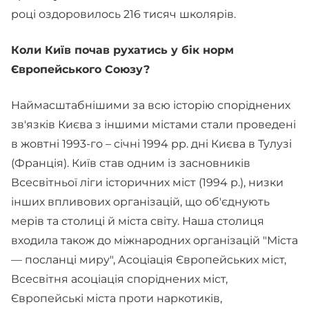
році оздоровилось 216 тисяч школярів.
Коли Київ почав рухатись у бік норм
Європейського Союзу?
Наймасштабнішими за всю історію споріднених
зв'язків Києва з іншими містами стали проведені
в жовтні 1993-го – січні 1994 рр. дні Києва в Тулузі
(Франція). Київ став одним із засновників
Всесвітньої ліги історичних міст (1994 р.), низки
інших впливових організацій, що об'єднують
мерів та столиці й міста світу. Наша столиця
входила також до міжнародних організацій "Міста
— посланці миру", Асоціація Європейських міст,
Всесвітня асоціація споріднених міст,
Європейські міста проти наркотиків,