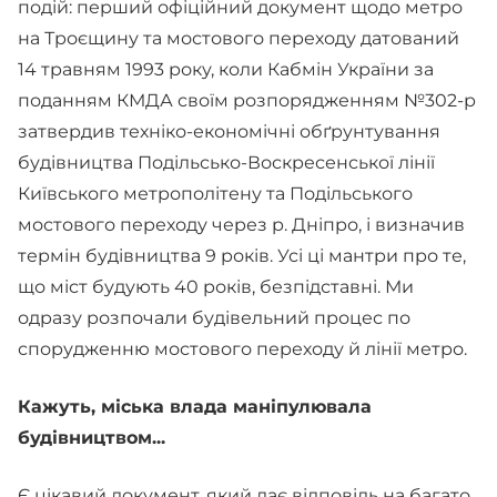
подій: перший офіційний документ щодо метро
на Троєщину та мостового переходу датований
14 травням 1993 року, коли Кабмін України за
поданням КМДА своїм розпорядженням №302-р
затвердив техніко-економічні обґрунтування
будівництва Подільсько-Воскресенської лінії
Київського метрополітену та Подільського
мостового переходу через р. Дніпро, і визначив
термін будівництва 9 років. Усі ці мантри про те,
що міст будують 40 років, безпідставні. Ми
одразу розпочали будівельний процес по
спорудженню мостового переходу й лінії метро.
Кажуть, міська влада маніпулювала
будівництвом...
Є цікавий документ, який дає відповідь на багато