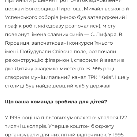
Прийняли рішення про початок відновлення
церкви Богородиці-Пирогощі, Михайлівського й
Успенського соборів (мною був затверджений і
графік робіт, які одразу розпочалися), місту
повернуті імена славних синів — С. Лифаря, В.
Горовиця, започатковані конкурси їхнього
імені. Побудували Співоче поле, розпочали
реконструкцію філармонії, створили й ввели в
дію Дитячу академію мистецтв. В 1995 році
створили муніципальний канал ТРК "Київ". І ще у
столиці був найдешевший хліб у державі!
Що ваша команда зробила для дітей?
У 1995 році на пільгових умовах харчувалося 122
тисячі школярів. Уперше коштом бюджету
організували для них літній відпочинок. У 1995