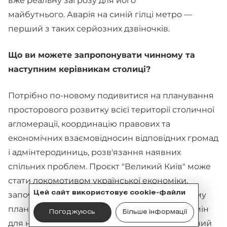
вже реальну загрозу для його
майбутнього. Аварія на синій гілці метро —
перший з таких серйозних дзвіночків.
Що ви можете запропонувати чинному та
наступним керівникам столиці?
Потрібно по-новому подивитися на планування
просторового розвитку всієї території столичної
агломерації, координацію правових та
економічних взаємовідносин відповідних громад
і адмінтеродиниць, розв'язання наявних
спільних проблем. Проєкт "Великий Київ" може
стати локомотивом української економіки,
започаткувати нові підходи в територіальному
Цей сайт використовує cookie-файли
плануванні та управлінні. Один з рецептів змін
Погоджуюсь
Більше інформації
для нашої країни, який забезпечить проривний