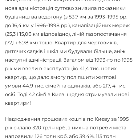
нова адміністрація суттєво знизила показники
будівництва водогону (з 53,7 км за 1993–1995 рр.
до 16,4 км у 1996–1998 рр.), каналізаційних мереж
(25,3 і 15,06 км відповідно), ліній газопостачання
(72,1 і 6,78 км) тощо. Квартир для черговиків,
дитячих садків і шкіл ми будували більше, аніж
наступні адміністрації. Загалом від 1993-го по 1995
рік ми ввели в експлуатацію 41,4 тис. нових
квартир, що дало змогу поліпшити житлові
умови 44,9 тис. сімей та одинаків, або 217, 4 тис.
осіб. Тоді 42 сім'ї в Києві щодня отримували нові
квартири!
Надходження грошових коштів по Києву за 1995
рік склало 320 трлн крб, з них на потреби міста
направили 126 трлн крб, або 39,4%, 115 трлн