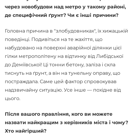
через новобудови над метро у такому районі,
де специфічний ґрунт? Чи є інші причини?
Головна причина в "злобудовниках", їх хижацькій
поведінці. Подивіться на те жахіття, що
набудовано на поверхні аварійної ділянки цієї
гілки метрополітену на відтинку від Либідської
до Деміївської! Ці тонни бетону, заліза і скла
тиснуть на ґрунт, а він на тунельну оправу, що
постраждала. Саме цей фактор спровокував
надзвичайну ситуацію. Усе інше — похідне від
цього.
Після вашого правління, кого ви можете
назвати найкращим з керівників міста і чому?
Хто найгірший?