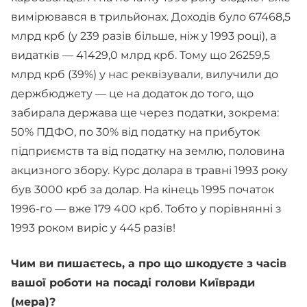
вимірювався в трильйонах. Доходів було 67468,5
млрд крб (у 239 разів більше, ніж у 1993 році), а
видатків — 41429,0 млрд крб. Тому що 26259,5
млрд крб (39%) у нас реквізували, вилучили до
держбюджету — це на додаток до того, що
забирала держава ще через податки, зокрема:
50% ПДФО, по 30% від податку на прибуток
підприємств та від податку на землю, половина
акцизного збору. Курс долара в травні 1993 року
був 3000 крб за долар. На кінець 1995 початок
1996-го — вже 179 400 крб. Тобто у порівнянні з
1993 роком виріс у 445 разів!
Чим ви пишаєтесь, а про що шкодуєте з часів
вашої роботи на посаді голови Київради
(мера)?