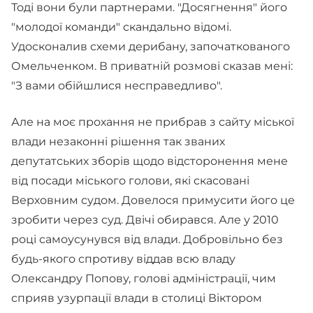
Тоді вони були партнерами. "Досягнення" його
"молодої команди" скандально відомі.
Удосконалив схеми дерибану, започаткованого
Омельченком. В приватній розмові сказав мені:
"З вами обійшлися несправедливо".
Але на моє прохання не прибрав з сайту міської
влади незаконні рішення так званих
депутатських зборів щодо відсторонення мене
від посади міського голови, які скасовані
Верховним судом. Довелося примусити його це
зробити через суд. Двічі обирався. Але у 2010
році самоусунувся від влади. Добровільно без
будь-якого спротиву віддав всю владу
Олександру Попову, голові адміністрації, чим
сприяв узурпації влади в столиці Віктором