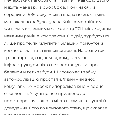
Печерських пагорбах, як її взяти. І навколо цього
й ідуть маневри з обох боків. Починаючи з
середини 1996 року, міська влада по-хижацьки,
маніакально забудовувала Київ комерційним
житлом, численними офісами та ТРЦ, відкинувши
наявний раніше комплексний підхід, турбуючись
лише про те, як "злупити" більший прибуток з
кожного клаптика київської землі. На розвиток
транспортної, соціальної, комунальної
інфраструктури ніхто не звертав уваги, про
баланси й геть забули. Широкомасштабну
автомобілізацію проспали. Фізичний знос
комунальних мереж випереджав їхнє мізерне
оновлення. У купі це все призвело до
перетворення нашого міста в кам'яні джунглі й
доведення його до кризового стану, що складає