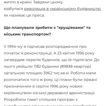
житло в країні. Завдяки цьому
відбулася
революція в українському будівництві
,
як називає це преса.
Що планували зробити з "хрущівками" та
міським транспортом?
У 1994-му я підписав розпорядження про
початок їх реконструкції. А 23 квітня 1996 року
затвердив перелік будинків, що їй підлягали. До
нього увійшли 1182 будинки (89838 квартир)
загальною площею 3962 тис.кв.м. Роботи мали
розпочатися того ж року. Ці плани були зірвані
призначеним в серпні 1996 року новим
керівництвом міської державної адміністрації.
Розробили пакет спільних програм з