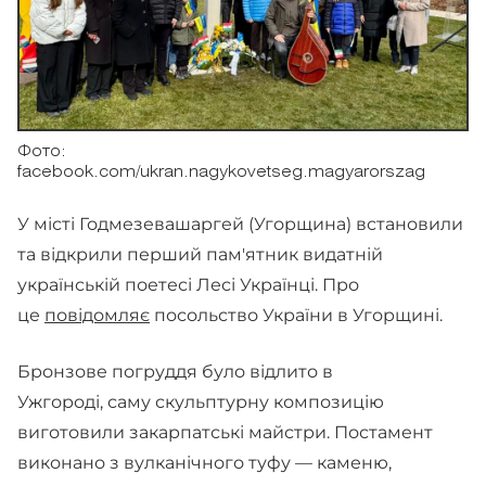
Фото:
facebook.com/ukran.nagykovetseg.magyarorszag
У місті Годмезевашаргей (Угорщина) встановили
та відкрили перший пам'ятник видатній
українській поетесі Лесі Українці. Про
це
повідомляє
посольство України в Угорщині.
Бронзове погруддя було відлито в
Ужгороді, саму скульптурну композицію
виготовили закарпатські майстри. Постамент
виконано з вулканічного туфу — каменю,