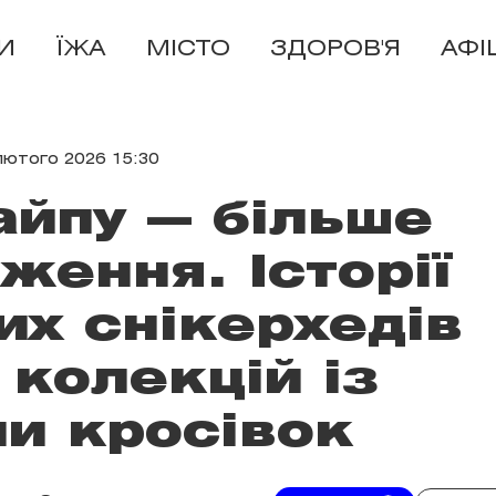
И
ЇЖА
МІСТО
ЗДОРОВ'Я
АФІ
лютого 2026 15:30
йпу — більше
ення. Історії
их снікерхедів
х колекцій із
и кросівок