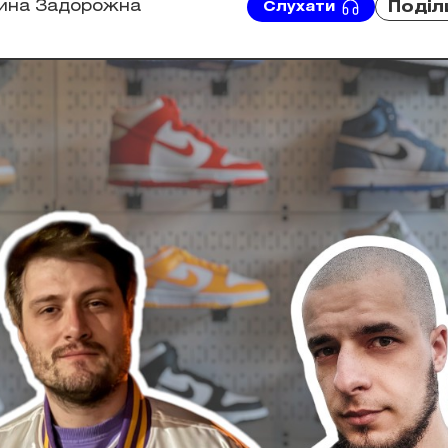
рина Задорожна
Поділ
Слухати