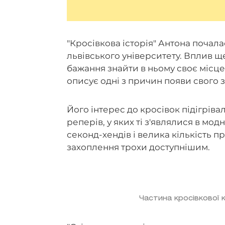
"Кросівкова історія" Антона почалас
львівського університету. Вплив ще
бажання знайти в ньому своє місце,
описує одні з причин появи свого 
Його інтерес до кросівок підігріва
реперів, у яких ті з'являлися в модн
секонд-хендів і велика кількість п
захоплення трохи доступнішим.
Частина кросівкової 