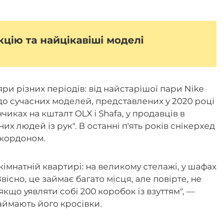
цію та найцікавіші моделі
и різних періодів: від найстарішої пари Nike
-х до сучасних моделей, представлених у 2020 році
нчиках на кшталт OLX і Shafa, у продавців в
них людей із рук". В останні п'ять років снікерхед
 кордоном.
кімнатній квартирі: на великому стелажі, у шафах
Звісно, це займає багато місця, але повірте, не
якщо уявляти собі 200 коробок із взуттям", —
аймають його кросівки.