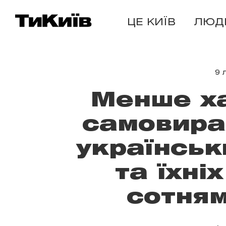
ЦЕ КИЇВ
ЛЮД
9 
Менше ха
самовираж
українськ
та їхні
сотням