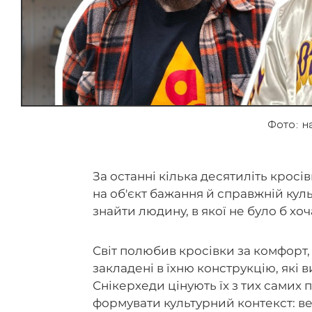
Фото: н
За останні кілька десятиліть кросі
на об'єкт бажання й справжній ку
знайти людину, в якої не було б хоч
Світ полюбив кросівки за комфорт,
закладені в їхню конструкцію, як
Снікерхеди цінують їх з тих самих 
формувати культурний контекст: ве