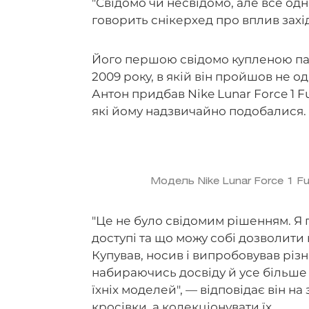
"Свідомо чи несвідомо, але все одн
говорить снікерхед про вплив захі
Його першою свідомо купленою пар
2009 року, в якій він пройшов не од
Антон придбав Nike Lunar Force 1 
які йому надзвичайно подобалися. О
Модель Nike Lunar Force 1 F
"Це не було свідомим рішенням. Я 
доступі та що можу собі дозволити 
Купував, носив і випробовував різ
набираючись досвіду й усе більше в
їхніх моделей", — відповідає він на
кросівки, а колекціонувати їх.