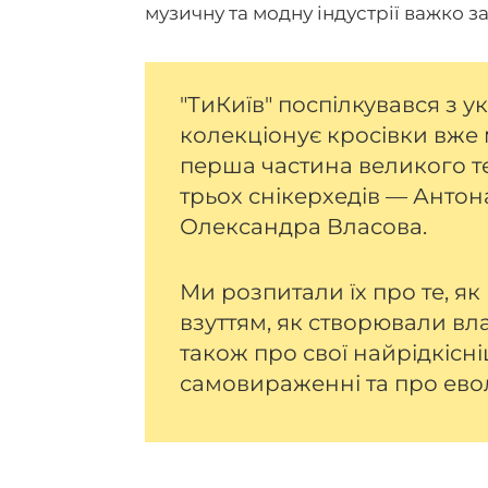
музичну та модну індустрії важко з
"ТиКиїв" поспілкувався з 
колекціонує кросівки вже 
перша частина великого тек
трьох снікерхедів — Антон
Олександра Власова.
Ми розпитали їх про те, я
взуттям, як створювали вла
також про свої найрідкісні
самовираженні та про евол