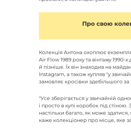
Про свою колек
Колекція Антона охоплює екземпляр
Air Flow 1989 року та вінтажу 1990
й пізніше. Їх він знаходив на майда
Instagram, а також купляв "у звичай
замовляє кросівки здебільшого за
"Усе зберігається у звичайній одно
і просто в купі коробок під стіною. 
настільки багато, як може здатися, 
каже колекціонер про місце, яке з