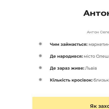
Анто
Антон Селе
Чим займається:
маркетин
Де народився:
місто Олеш
Де зараз живе:
Львів
Кількість кросівок:
близьк
Як зах