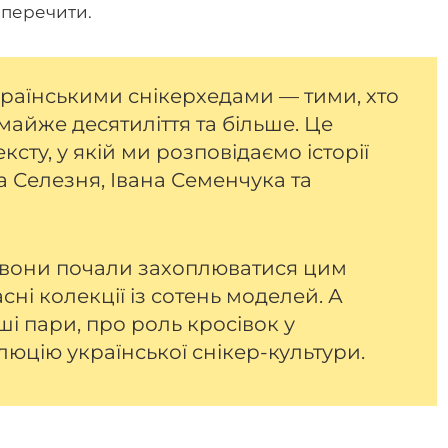
аперечити.
українськими снікерхедами — тими, хто
майже десятиліття та більше. Це
сту, у якій ми розповідаємо історії
а Селезня, Івана Семенчука та
к вони почали захоплюватися цим
сні колекції із сотень моделей. А
ші пари, про роль кросівок у
юцію української снікер-культури.