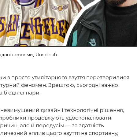
адані героями, Unsplash
вки з просто утилітарного взуття перетворилися
льтурний феномен. Зрештою, сьогодні важко
а б однієї пари.
 невимушений дизайн і технологічні рішення,
і виробники продовжують удосконалювати.
причин, але й передусім — за здатність
личезний вплив цього взуття на спортивну,