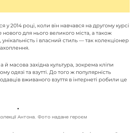
я у 2014 році, коли він навчався на другому курсі
 нового для нього великого міста, а також
 унікальність і власний стиль — так колекціонер
захоплення.
ла й масова західна культура, зокрема кліпи
ому одязі та взутті. До того ж популярність
родавців вживаного взуття в інтернеті робили це
колекції Антона. Фото надане героєм