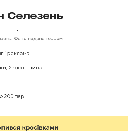
н Селезень
зень. Фото надане героєм
г і реклама
ки, Херсонщина
о 200 пар
опився кросівками