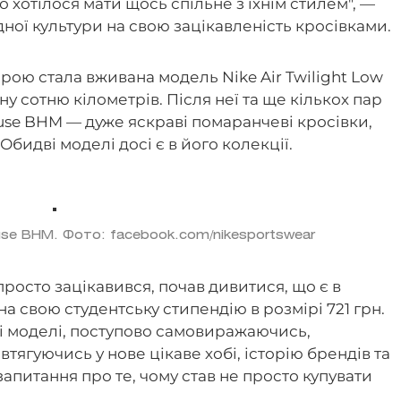
о хотілося мати щось спільне з їхнім стилем", —
дної культури на свою зацікавленість кросівками.
ою стала вживана модель Nike Air Twilight Low
ну сотню кілометрів. Після неї та ще кількох пар
Fuse BHM — дуже яскраві помаранчеві кросівки,
бидві моделі досі є в його колекції.
use BHM. Фото: facebook.com/nikesportswear
просто зацікавився, почав дивитися, що є в
на свою студентську стипендію в розмірі 721 грн.
ні моделі, поступово самовиражаючись,
тягуючись у нове цікаве хобі, історію брендів та
 запитання про те, чому став не просто купувати